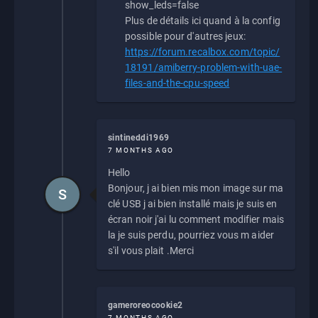
show_leds=false
Plus de détails ici quand à la config
possible pour d'autres jeux:
https://forum.recalbox.com/topic/
18191/amiberry-problem-with-uae-
files-and-the-cpu-speed
sintineddi1969
7 MONTHS AGO
Hello
Bonjour, j ai bien mis mon image sur ma
S
clé USB j ai bien installé mais je suis en
écran noir j'ai lu comment modifier mais
la je suis perdu, pourriez vous m aider
s'il vous plait .Merci
gameroreocookie2
7 MONTHS AGO