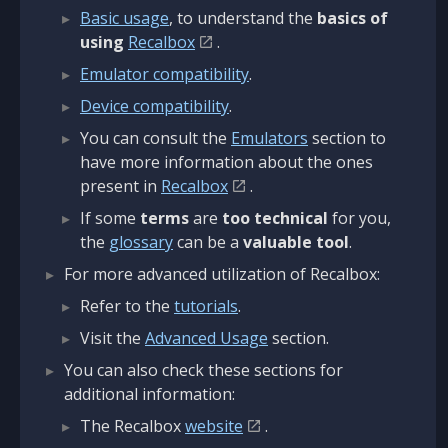
Basic usage
, to understand the
basics of
using
Recalbox
.
Emulator compatibility
.
Device compatibility
.
You can consult the
Emulators
section to
have more information about the ones
present in
Recalbox
.
If some
terms
are
too technical
for you,
the
glossary
can be a
valuable tool
.
For more advanced utilization of Recalbox:
Refer to the
tutorials
.
Visit the
Advanced Usage
section.
You can also check these sections for
additional information:
The Recalbox
website
.