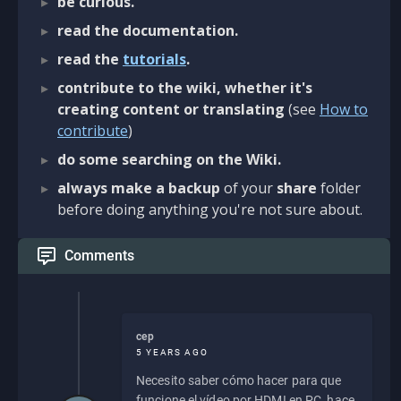
be curious.
read the documentation.
read the
tutorials
.
contribute to the wiki, whether it's
creating content or translating
(see
How to
contribute
)
do some searching on the Wiki.
always make a backup
of your
share
folder
before doing anything you're not sure about.
Comments
cep
5 YEARS AGO
Necesito saber cómo hacer para que
funcione el vídeo por HDMI en PC, hace