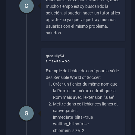
C
mucho tiempo estoy buscando la
solución, si pueden hacer un tutorial les
agradezco ya que vi que hay muchos
usuarios con el mismo problema,
saludos
graoully54
2 YEARS AGO
Exemple de fichier de conf pour la série
des Sensible World of Soccer:
Créer un fichier du même nom que
la Rom et au même endroit que la
Rom mais avec l'extension ".uae"
Mettre dans ce fichier ces lignes et
sauvegarder:
G
immediate_blits=true
waiting_blits=false
chipmem_size=2