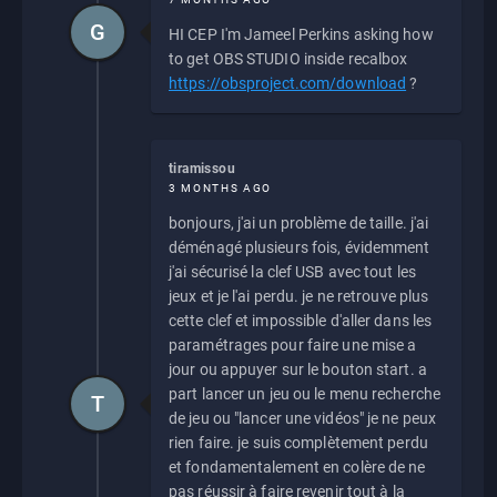
G
HI CEP I'm Jameel Perkins asking how
to get OBS STUDIO inside recalbox
https://obsproject.com/download
?
tiramissou
3 MONTHS AGO
bonjours, j'ai un problème de taille. j'ai
déménagé plusieurs fois, évidemment
j'ai sécurisé la clef USB avec tout les
jeux et je l'ai perdu. je ne retrouve plus
cette clef et impossible d'aller dans les
paramétrages pour faire une mise a
jour ou appuyer sur le bouton start. a
part lancer un jeu ou le menu recherche
T
de jeu ou "lancer une vidéos" je ne peux
rien faire. je suis complètement perdu
et fondamentalement en colère de ne
pas réussir à faire revenir tout à la