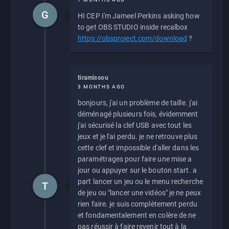
G
HI CEP I'm Jameel Perkins asking how
to get OBS STUDIO inside recalbox
https://obsproject.com/download
?
tiramissou
3 MONTHS AGO
bonjours, j'ai un problème de taille. j'ai
déménagé plusieurs fois, évidemment
j'ai sécurisé la clef USB avec tout les
jeux et je l'ai perdu. je ne retrouve plus
cette clef et impossible d'aller dans les
paramétrages pour faire une mise a
jour ou appuyer sur le bouton start. a
part lancer un jeu ou le menu recherche
T
de jeu ou "lancer une vidéos" je ne peux
rien faire. je suis complètement perdu
et fondamentalement en colère de ne
pas réussir à faire revenir tout à la