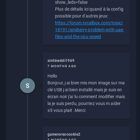
show_leds=false
Plus de détails ici quand à la config
possible pour d'autres jeux:
https://forum.recalbox.com/topic/
18191/amiberry-problem-with-uae-
files-and-the-cpu-speed
sintineddi1969
7 MONTHS AGO
Hello
Bonjour, j ai bien mis mon image sur ma
S
clé USB j ai bien installé mais je suis en
écran noir j'ai lu comment modifier mais
la je suis perdu, pourriez vous m aider
s'il vous plait .Merci
gameroreocookie2
7 MONTHS AGO