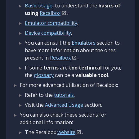
Basic usage
, to understand the
basics of
using
Recalbox
.
Emulator compatibility
.
Device compatibility
.
You can consult the
Emulators
section to
have more information about the ones
present in
Recalbox
.
If some
terms
are
too technical
for you,
the
glossary
can be a
valuable tool
.
For more advanced utilization of Recalbox:
Refer to the
tutorials
.
Visit the
Advanced Usage
section.
You can also check these sections for
additional information:
The Recalbox
website
.