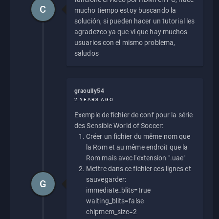
C
mucho tiempo estoy buscando la
solución, si pueden hacer un tutorial les
agradezco ya que vi que hay muchos
usuarios con el mismo problema,
saludos
graoully54
2 YEARS AGO
Exemple de fichier de conf pour la série
des Sensible World of Soccer:
Créer un fichier du même nom que
la Rom et au même endroit que la
Rom mais avec l'extension ".uae"
Mettre dans ce fichier ces lignes et
sauvegarder:
G
immediate_blits=true
waiting_blits=false
chipmem_size=2