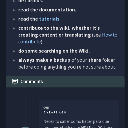
be curious.
read the documentation.
read the
tutorials
.
contribute to the wiki, whether it's
creating content or translating
(see
How to
contribute
)
do some searching on the Wiki.
always make a backup
of your
share
folder
before doing anything you're not sure about.
Comments
cep
5 YEARS AGO
Necesito saber cómo hacer para que
funcione el vídeo por HDMI en PC, hace