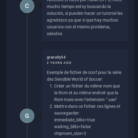
C
mucho tiempo estoy buscando la
solución, si pueden hacer un tutorial les
agradezco ya que vi que hay muchos
usuarios con el mismo problema,
saludos
graoully54
2 YEARS AGO
Exemple de fichier de conf pour la série
des Sensible World of Soccer:
Créer un fichier du même nom que
la Rom et au même endroit que la
Rom mais avec l'extension ".uae"
Mettre dans ce fichier ces lignes et
sauvegarder:
G
immediate_blits=true
waiting_blits=false
chipmem_size=2