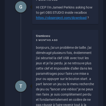
G
HI CEP I'm Jameel Perkins asking how
to get OBS STUDIO inside recalbox
https://obsproject.com/download
?
tiramissou
3 MONTHS AGO
bonjours, j'ai un problème de taille. j'ai
déménagé plusieurs fois, évidemment
j'ai sécurisé la clef USB avec tout les
jeux et je l'ai perdu. je ne retrouve plus
cette clef et impossible d'aller dans les
paramétrages pour faire une mise a
jour ou appuyer sur le bouton start. a
part lancer un jeu ou le menu recherche
T
de jeu ou "lancer une vidéos" je ne peux
rien faire. je suis complètement perdu
et fondamentalement en colère de ne
pas réussir à faire revenir tout à la