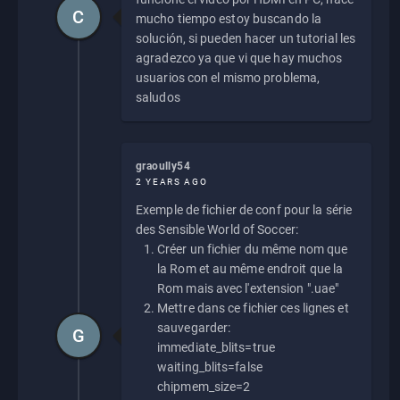
C
mucho tiempo estoy buscando la
solución, si pueden hacer un tutorial les
agradezco ya que vi que hay muchos
usuarios con el mismo problema,
saludos
graoully54
2 YEARS AGO
Exemple de fichier de conf pour la série
des Sensible World of Soccer:
Créer un fichier du même nom que
la Rom et au même endroit que la
Rom mais avec l'extension ".uae"
Mettre dans ce fichier ces lignes et
sauvegarder:
G
immediate_blits=true
waiting_blits=false
chipmem_size=2