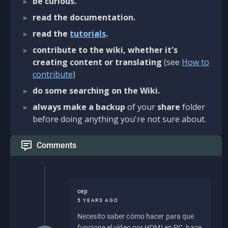
be curious.
read the documentation.
read the
tutorials
.
contribute to the wiki, whether it's
creating content or translating
(see
How to
contribute
)
do some searching on the Wiki.
always make a backup
of your
share
folder
before doing anything you're not sure about.
Comments
cep
5 YEARS AGO
Necesito saber cómo hacer para que
funcione el vídeo por HDMI en PC, hace