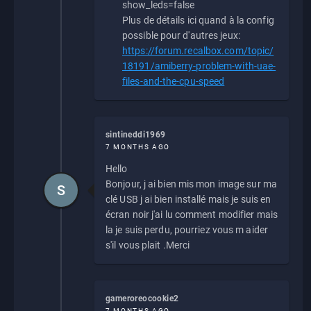
show_leds=false
Plus de détails ici quand à la config
possible pour d'autres jeux:
https://forum.recalbox.com/topic/
18191/amiberry-problem-with-uae-
files-and-the-cpu-speed
sintineddi1969
7 MONTHS AGO
Hello
Bonjour, j ai bien mis mon image sur ma
S
clé USB j ai bien installé mais je suis en
écran noir j'ai lu comment modifier mais
la je suis perdu, pourriez vous m aider
s'il vous plait .Merci
gameroreocookie2
7 MONTHS AGO