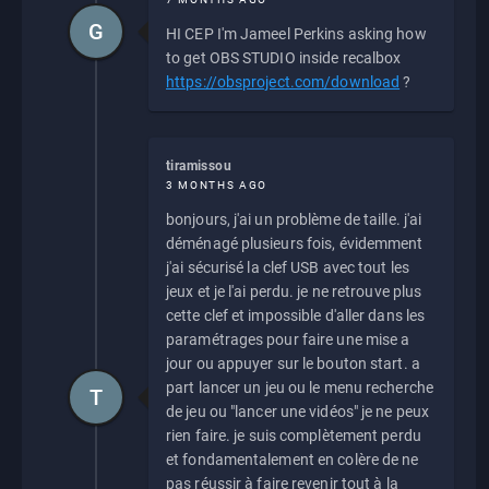
G
HI CEP I'm Jameel Perkins asking how
to get OBS STUDIO inside recalbox
https://obsproject.com/download
?
tiramissou
3 MONTHS AGO
bonjours, j'ai un problème de taille. j'ai
déménagé plusieurs fois, évidemment
j'ai sécurisé la clef USB avec tout les
jeux et je l'ai perdu. je ne retrouve plus
cette clef et impossible d'aller dans les
paramétrages pour faire une mise a
jour ou appuyer sur le bouton start. a
part lancer un jeu ou le menu recherche
T
de jeu ou "lancer une vidéos" je ne peux
rien faire. je suis complètement perdu
et fondamentalement en colère de ne
pas réussir à faire revenir tout à la