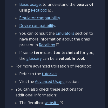
Basic usage
, to understand the
basics of
using
Recalbox
.
Emulator compatibility
.
Device compatibility
.
You can consult the
Emulators
section to
have more information about the ones
present in
Recalbox
.
If some
terms
are
too technical
for you,
the
glossary
can be a
valuable tool
.
For more advanced utilization of Recalbox:
Refer to the
tutorials
.
Visit the
Advanced Usage
section.
You can also check these sections for
additional information:
The Recalbox
website
.