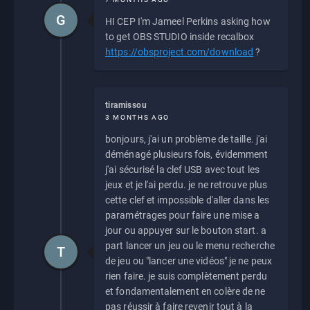
G
HI CEP I'm Jameel Perkins asking how
to get OBS STUDIO inside recalbox
https://obsproject.com/download
?
tiramissou
3 MONTHS AGO
bonjours, j'ai un problème de taille. j'ai
déménagé plusieurs fois, évidemment
j'ai sécurisé la clef USB avec tout les
jeux et je l'ai perdu. je ne retrouve plus
cette clef et impossible d'aller dans les
paramétrages pour faire une mise a
jour ou appuyer sur le bouton start. a
part lancer un jeu ou le menu recherche
T
de jeu ou "lancer une vidéos" je ne peux
rien faire. je suis complètement perdu
et fondamentalement en colère de ne
pas réussir à faire revenir tout à la