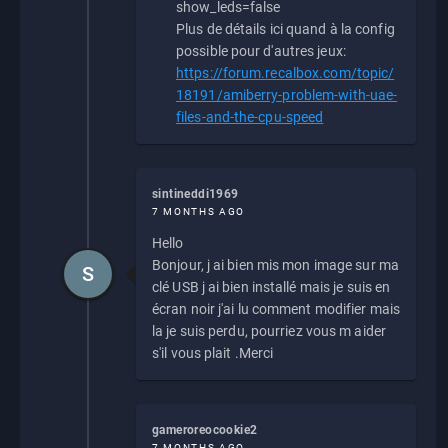
show_leds=false
Plus de détails ici quand à la config
possible pour d'autres jeux:
https://forum.recalbox.com/topic/
18191/amiberry-problem-with-uae-
files-and-the-cpu-speed
sintineddi1969
7 MONTHS AGO
Hello
Bonjour, j ai bien mis mon image sur ma
S
clé USB j ai bien installé mais je suis en
écran noir j'ai lu comment modifier mais
la je suis perdu, pourriez vous m aider
s'il vous plait .Merci
gameroreocookie2
7 MONTHS AGO