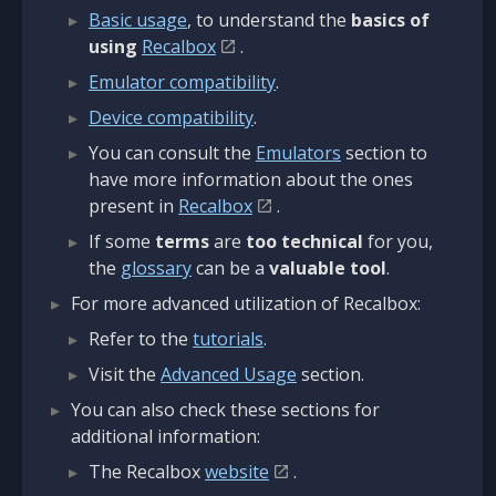
Basic usage
, to understand the
basics of
using
Recalbox
.
Emulator compatibility
.
Device compatibility
.
You can consult the
Emulators
section to
have more information about the ones
present in
Recalbox
.
If some
terms
are
too technical
for you,
the
glossary
can be a
valuable tool
.
For more advanced utilization of Recalbox:
Refer to the
tutorials
.
Visit the
Advanced Usage
section.
You can also check these sections for
additional information:
The Recalbox
website
.