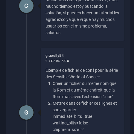
C
mucho tiempo estoy buscando la
solución, si pueden hacer un tutorial les
agradezco ya que vi que hay muchos
usuarios con el mismo problema,
saludos
graoully54
2 YEARS AGO
Exemple de fichier de conf pour la série
des Sensible World of Soccer:
Créer un fichier du même nom que
la Rom et au même endroit que la
Rom mais avec l'extension ".uae"
Mettre dans ce fichier ces lignes et
sauvegarder:
G
immediate_blits=true
waiting_blits=false
chipmem_size=2