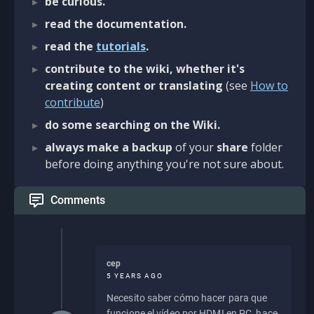
be curious.
read the documentation.
read the
tutorials
.
contribute to the wiki, whether it's
creating content or translating
(see
How to
contribute
)
do some searching on the Wiki.
always make a backup
of your
share
folder
before doing anything you're not sure about.
Comments
cep
5 YEARS AGO
Necesito saber cómo hacer para que
funcione el vídeo por HDMI en PC, hace