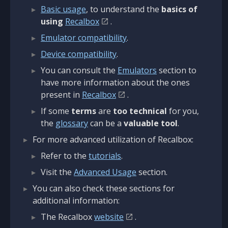
Basic usage
, to understand the
basics of
using
Recalbox
.
Emulator compatibility
.
Device compatibility
.
You can consult the
Emulators
section to
have more information about the ones
present in
Recalbox
.
If some
terms
are
too technical
for you,
the
glossary
can be a
valuable tool
.
For more advanced utilization of Recalbox:
Refer to the
tutorials
.
Visit the
Advanced Usage
section.
You can also check these sections for
additional information:
The Recalbox
website
.