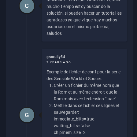
C
mucho tiempo estoy buscando la
solución, si pueden hacer un tutorial les
agradezco ya que vi que hay muchos
usuarios con el mismo problema,
saludos
graoully54
2 YEARS AGO
Exemple de fichier de conf pour la série
des Sensible World of Soccer:
Créer un fichier du même nom que
la Rom et au même endroit que la
Rom mais avec l'extension ".uae"
Mettre dans ce fichier ces lignes et
sauvegarder:
G
immediate_blits=true
waiting_blits=false
chipmem_size=2