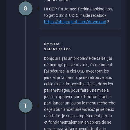
G
HI CEP I'm Jameel Perkins asking how
to get OBS STUDIO inside recalbox
https://obsproject.com/download
?
tiramissou
3 MONTHS AGO
bonjours, j'ai un problème de taille. j'ai
déménagé plusieurs fois, évidemment
j'ai sécurisé la clef USB avec tout les
jeux et je l'ai perdu. je ne retrouve plus
cette clef et impossible d'aller dans les
paramétrages pour faire une mise a
jour ou appuyer sur le bouton start. a
part lancer un jeu ou le menu recherche
T
de jeu ou "lancer une vidéos" je ne peux
rien faire. je suis complètement perdu
et fondamentalement en colère de ne
pas réussir à faire revenir tout à la