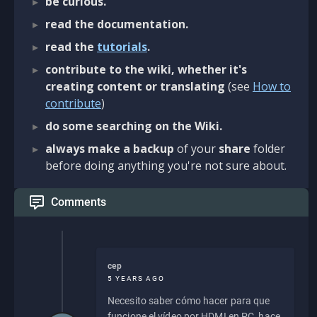
be curious.
read the documentation.
read the
tutorials
.
contribute to the wiki, whether it's
creating content or translating
(see
How to
contribute
)
do some searching on the Wiki.
always make a backup
of your
share
folder
before doing anything you're not sure about.
Comments
cep
5 YEARS AGO
Necesito saber cómo hacer para que
funcione el vídeo por HDMI en PC, hace