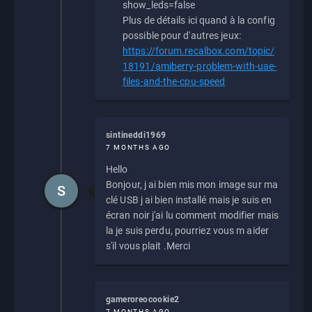
show_leds=false
Plus de détails ici quand à la config
possible pour d'autres jeux:
https://forum.recalbox.com/topic/
18191/amiberry-problem-with-uae-
files-and-the-cpu-speed
sintineddi1969
7 MONTHS AGO
Hello
Bonjour, j ai bien mis mon image sur ma
S
clé USB j ai bien installé mais je suis en
écran noir j'ai lu comment modifier mais
la je suis perdu, pourriez vous m aider
s'il vous plait .Merci
gameroreocookie2
7 MONTHS AGO