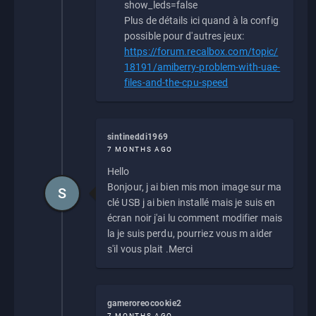
show_leds=false
Plus de détails ici quand à la config
possible pour d'autres jeux:
https://forum.recalbox.com/topic/
18191/amiberry-problem-with-uae-
files-and-the-cpu-speed
sintineddi1969
7 MONTHS AGO
Hello
Bonjour, j ai bien mis mon image sur ma
S
clé USB j ai bien installé mais je suis en
écran noir j'ai lu comment modifier mais
la je suis perdu, pourriez vous m aider
s'il vous plait .Merci
gameroreocookie2
7 MONTHS AGO