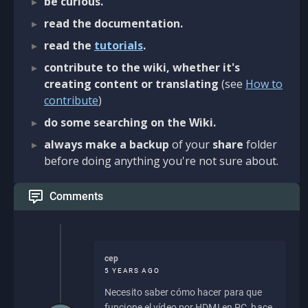
be curious.
read the documentation.
read the
tutorials
.
contribute to the wiki, whether it's
creating content or translating
(see
How to
contribute
)
do some searching on the Wiki.
always make a backup
of your
share
folder
before doing anything you're not sure about.
Comments
cep
5 YEARS AGO
Necesito saber cómo hacer para que
funcione el vídeo por HDMI en PC, hace