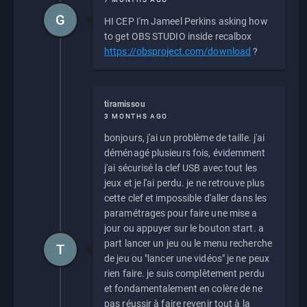
G
HI CEP I'm Jameel Perkins asking how
to get OBS STUDIO inside recalbox
https://obsproject.com/download
?
tiramissou
3 MONTHS AGO
bonjours, j'ai un problème de taille. j'ai
déménagé plusieurs fois, évidemment
j'ai sécurisé la clef USB avec tout les
jeux et je l'ai perdu. je ne retrouve plus
cette clef et impossible d'aller dans les
paramétrages pour faire une mise a
jour ou appuyer sur le bouton start. a
part lancer un jeu ou le menu recherche
T
de jeu ou "lancer une vidéos" je ne peux
rien faire. je suis complètement perdu
et fondamentalement en colère de ne
pas réussir à faire revenir tout à la