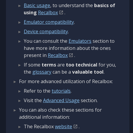
Basic usage
, to understand the
basics of
using
Recalbox
.
Emulator compatibility
.
Device compatibility
.
You can consult the
Emulators
section to
have more information about the ones
present in
Recalbox
.
If some
terms
are
too technical
for you,
the
glossary
can be a
valuable tool
.
For more advanced utilization of Recalbox:
Refer to the
tutorials
.
Visit the
Advanced Usage
section.
You can also check these sections for
additional information:
The Recalbox
website
.