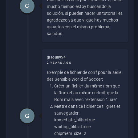
C
mucho tiempo estoy buscando la
solución, si pueden hacer un tutorial les
agradezco ya que vi que hay muchos
usuarios con el mismo problema,
saludos
graoully54
2 YEARS AGO
Exemple de fichier de conf pour la série
des Sensible World of Soccer:
Créer un fichier du même nom que
la Rom et au même endroit que la
Rom mais avec l'extension ".uae"
Mettre dans ce fichier ces lignes et
sauvegarder:
G
immediate_blits=true
waiting_blits=false
chipmem_size=2