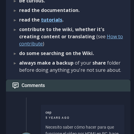
be curious.
read the documentation.
read the
tutorials
.
contribute to the wiki, whether it's
creating content or translating
(see
How to
contribute
)
do some searching on the Wiki.
always make a backup
of your
share
folder
before doing anything you're not sure about.
Comments
cep
5 YEARS AGO
Necesito saber cómo hacer para que
funcione el vídeo por HDMI en PC, hace