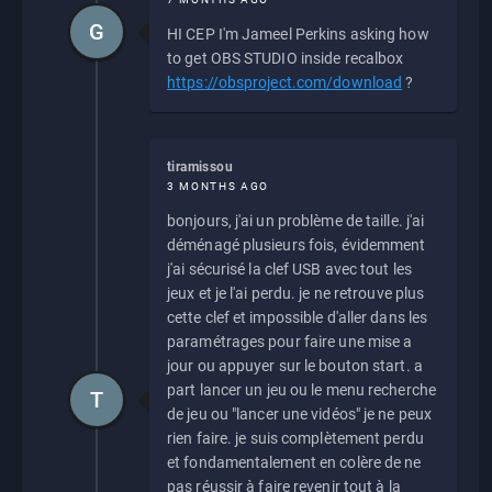
G
HI CEP I'm Jameel Perkins asking how
to get OBS STUDIO inside recalbox
https://obsproject.com/download
?
tiramissou
3 MONTHS AGO
bonjours, j'ai un problème de taille. j'ai
déménagé plusieurs fois, évidemment
j'ai sécurisé la clef USB avec tout les
jeux et je l'ai perdu. je ne retrouve plus
cette clef et impossible d'aller dans les
paramétrages pour faire une mise a
jour ou appuyer sur le bouton start. a
part lancer un jeu ou le menu recherche
T
de jeu ou "lancer une vidéos" je ne peux
rien faire. je suis complètement perdu
et fondamentalement en colère de ne
pas réussir à faire revenir tout à la