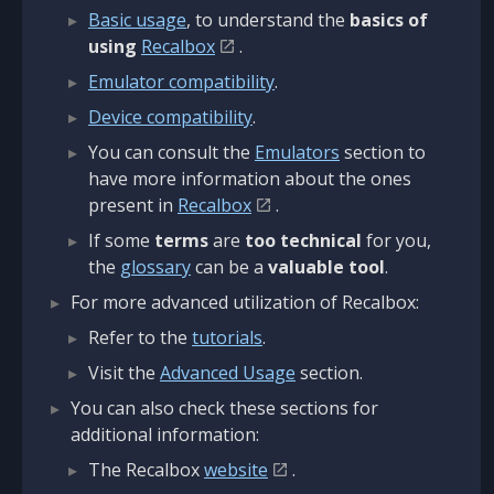
Basic usage
, to understand the
basics of
using
Recalbox
.
Emulator compatibility
.
Device compatibility
.
You can consult the
Emulators
section to
have more information about the ones
present in
Recalbox
.
If some
terms
are
too technical
for you,
the
glossary
can be a
valuable tool
.
For more advanced utilization of Recalbox:
Refer to the
tutorials
.
Visit the
Advanced Usage
section.
You can also check these sections for
additional information:
The Recalbox
website
.