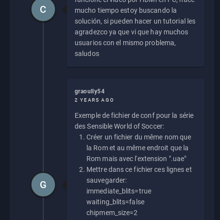
C
mucho tiempo estoy buscando la
solución, si pueden hacer un tutorial les
agradezco ya que vi que hay muchos
usuarios con el mismo problema,
saludos
graoully54
2 YEARS AGO
Exemple de fichier de conf pour la série
des Sensible World of Soccer:
Créer un fichier du même nom que
la Rom et au même endroit que la
Rom mais avec l'extension ".uae"
Mettre dans ce fichier ces lignes et
sauvegarder:
G
immediate_blits=true
waiting_blits=false
chipmem_size=2