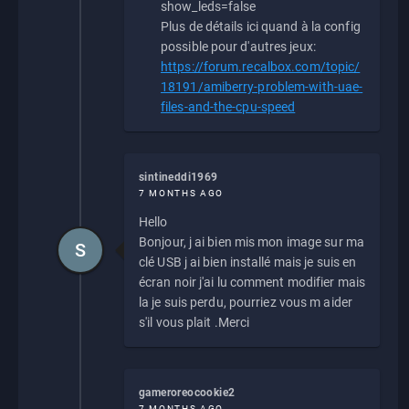
show_leds=false
Plus de détails ici quand à la config
possible pour d'autres jeux:
https://forum.recalbox.com/topic/
18191/amiberry-problem-with-uae-
files-and-the-cpu-speed
sintineddi1969
7 MONTHS AGO
Hello
Bonjour, j ai bien mis mon image sur ma
S
clé USB j ai bien installé mais je suis en
écran noir j'ai lu comment modifier mais
la je suis perdu, pourriez vous m aider
s'il vous plait .Merci
gameroreocookie2
7 MONTHS AGO