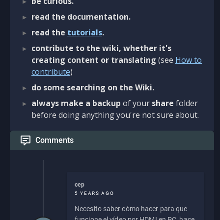
be curious.
read the documentation.
read the
tutorials
.
contribute to the wiki, whether it's
creating content or translating
(see
How to
contribute
)
do some searching on the Wiki.
always make a backup
of your
share
folder
before doing anything you're not sure about.
Comments
cep
5 YEARS AGO
Necesito saber cómo hacer para que
funcione el vídeo por HDMI en PC, hace