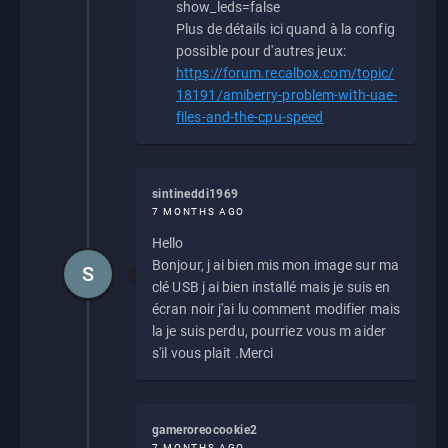
show_leds=false
Plus de détails ici quand à la config
possible pour d'autres jeux:
https://forum.recalbox.com/topic/
18191/amiberry-problem-with-uae-
files-and-the-cpu-speed
sintineddi1969
7 MONTHS AGO
Hello
Bonjour, j ai bien mis mon image sur ma
S
clé USB j ai bien installé mais je suis en
écran noir j'ai lu comment modifier mais
la je suis perdu, pourriez vous m aider
s'il vous plait .Merci
gameroreocookie2
7 MONTHS AGO