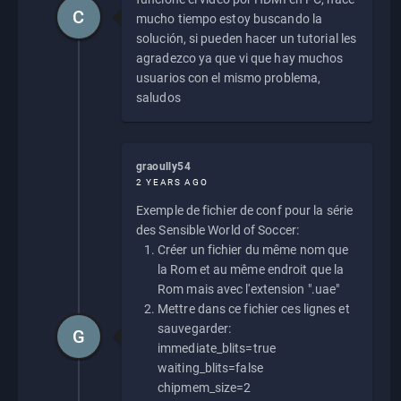
C
mucho tiempo estoy buscando la
solución, si pueden hacer un tutorial les
agradezco ya que vi que hay muchos
usuarios con el mismo problema,
saludos
graoully54
2 YEARS AGO
Exemple de fichier de conf pour la série
des Sensible World of Soccer:
Créer un fichier du même nom que
la Rom et au même endroit que la
Rom mais avec l'extension ".uae"
Mettre dans ce fichier ces lignes et
sauvegarder:
G
immediate_blits=true
waiting_blits=false
chipmem_size=2