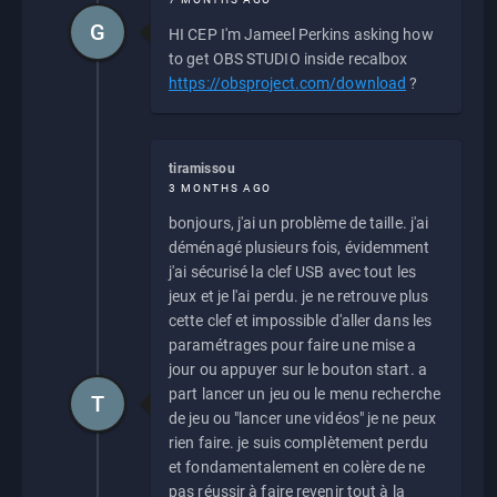
G
HI CEP I'm Jameel Perkins asking how
to get OBS STUDIO inside recalbox
https://obsproject.com/download
?
tiramissou
3 MONTHS AGO
bonjours, j'ai un problème de taille. j'ai
déménagé plusieurs fois, évidemment
j'ai sécurisé la clef USB avec tout les
jeux et je l'ai perdu. je ne retrouve plus
cette clef et impossible d'aller dans les
paramétrages pour faire une mise a
jour ou appuyer sur le bouton start. a
part lancer un jeu ou le menu recherche
T
de jeu ou "lancer une vidéos" je ne peux
rien faire. je suis complètement perdu
et fondamentalement en colère de ne
pas réussir à faire revenir tout à la