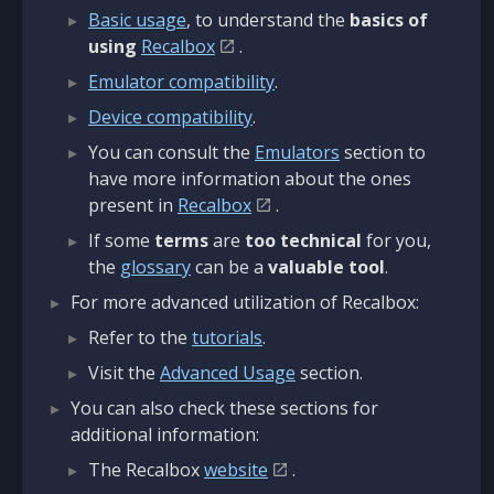
Basic usage
, to understand the
basics of
using
Recalbox
.
Emulator compatibility
.
Device compatibility
.
You can consult the
Emulators
section to
have more information about the ones
present in
Recalbox
.
If some
terms
are
too technical
for you,
the
glossary
can be a
valuable tool
.
For more advanced utilization of Recalbox:
Refer to the
tutorials
.
Visit the
Advanced Usage
section.
You can also check these sections for
additional information:
The Recalbox
website
.