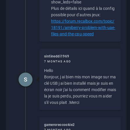
show_leds=false
Plus de détails ici quand à la config
possible pour d'autres jeux:
https://forum.recalbox.com/topic/
18191/amiberry-problem-with-uae-
files-and-the-cpu-speed
sintineddi1969
7 MONTHS AGO
Hello
Bonjour, j ai bien mis mon image sur ma
S
clé USB j ai bien installé mais je suis en
écran noir j'ai lu comment modifier mais
la je suis perdu, pourriez vous m aider
s'il vous plait .Merci
gameroreocookie2
7 MONTHS AGO