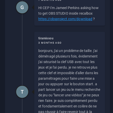
G
HI CEP I'm Jameel Perkins asking how
to get OBS STUDIO inside recalbox
https://obsproject.com/download
?
tiramissou
3 MONTHS AGO
bonjours, j'ai un problème de taille. j'ai
déménagé plusieurs fois, évidemment
j'ai sécurisé la clef USB avec tout les
jeux et je l'ai perdu. je ne retrouve plus
cette clef et impossible d'aller dans les
paramétrages pour faire une mise a
jour ou appuyer sur le bouton start. a
part lancer un jeu ou le menu recherche
T
de jeu ou "lancer une vidéos" je ne peux
rien faire. je suis complètement perdu
et fondamentalement en colère de ne
pas réussir à faire revenir tout à la