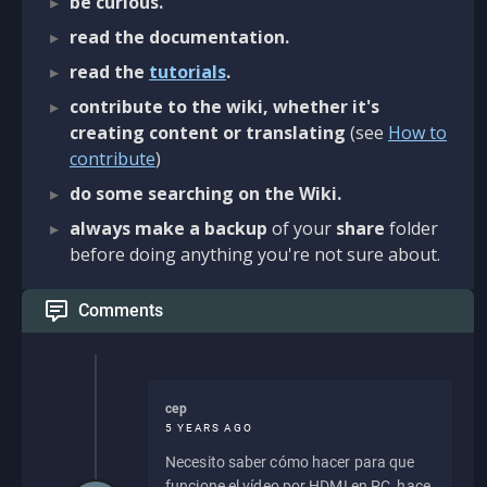
be curious.
read the documentation.
read the
tutorials
.
contribute to the wiki, whether it's
creating content or translating
(see
How to
contribute
)
do some searching on the Wiki.
always make a backup
of your
share
folder
before doing anything you're not sure about.
Comments
cep
5 YEARS AGO
Necesito saber cómo hacer para que
funcione el vídeo por HDMI en PC, hace