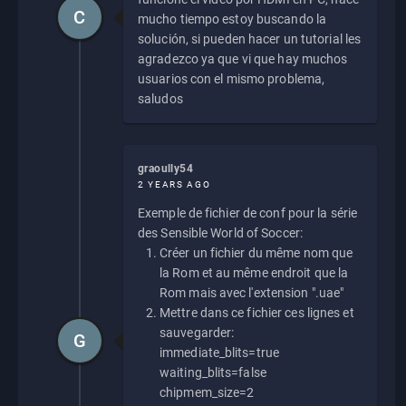
C
mucho tiempo estoy buscando la
solución, si pueden hacer un tutorial les
agradezco ya que vi que hay muchos
usuarios con el mismo problema,
saludos
graoully54
2 YEARS AGO
Exemple de fichier de conf pour la série
des Sensible World of Soccer:
Créer un fichier du même nom que
la Rom et au même endroit que la
Rom mais avec l'extension ".uae"
Mettre dans ce fichier ces lignes et
sauvegarder:
G
immediate_blits=true
waiting_blits=false
chipmem_size=2