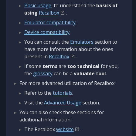
Basic usage
, to understand the
basics of
using
Recalbox
.
Emulator compatibility
.
Device compatibility
.
You can consult the
Emulators
section to
have more information about the ones
present in
Recalbox
.
If some
terms
are
too technical
for you,
the
glossary
can be a
valuable tool
.
For more advanced utilization of Recalbox:
Refer to the
tutorials
.
Visit the
Advanced Usage
section.
You can also check these sections for
additional information:
The Recalbox
website
.