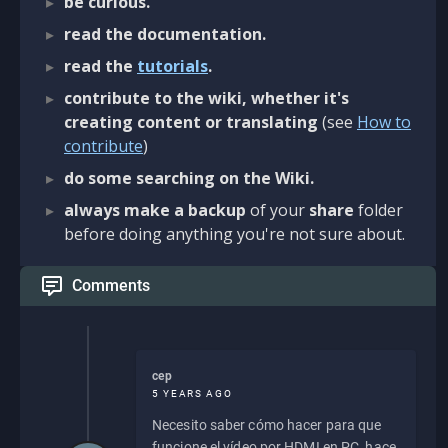
be curious.
read the documentation.
read the
tutorials
.
contribute to the wiki, whether it's
creating content or translating
(see
How to
contribute
)
do some searching on the Wiki.
always make a backup
of your
share
folder
before doing anything you're not sure about.
Comments
cep
5 YEARS AGO
Necesito saber cómo hacer para que
funcione el vídeo por HDMI en PC, hace