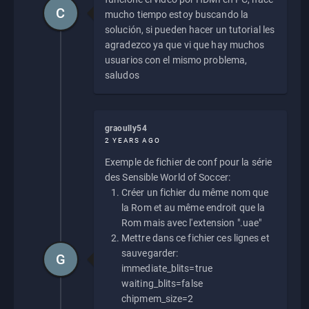
C
mucho tiempo estoy buscando la
solución, si pueden hacer un tutorial les
agradezco ya que vi que hay muchos
usuarios con el mismo problema,
saludos
graoully54
2 YEARS AGO
Exemple de fichier de conf pour la série
des Sensible World of Soccer:
Créer un fichier du même nom que
la Rom et au même endroit que la
Rom mais avec l'extension ".uae"
Mettre dans ce fichier ces lignes et
sauvegarder:
G
immediate_blits=true
waiting_blits=false
chipmem_size=2