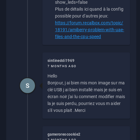
show_leds=false
Plus de détails ici quand à la config
possible pour d'autres jeux:
https://forum.recalbox.com/topic/
18191/amiberry-problem-with-uae-
files-and-the-cpu-speed
sintineddi1969
7 MONTHS AGO
Hello
Bonjour, j ai bien mis mon image sur ma
S
clé USB j ai bien installé mais je suis en
écran noir j'ai lu comment modifier mais
la je suis perdu, pourriez vous m aider
s'il vous plait .Merci
gameroreocookie2
7 MONTHS AGO