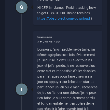
G
HI CEP I'm Jameel Perkins asking how
to get OBS STUDIO inside recalbox
https://obsproject.com/download
?
tiramissou
3 MONTHS AGO
bonjours, j'ai un problème de taille. j'ai
déménagé plusieurs fois, évidemment
j'ai sécurisé la clef USB avec tout les
jeux et je l'ai perdu. je ne retrouve plus
cette clef et impossible d'aller dans les
paramétrages pour faire une mise a
jour ou appuyer sur le bouton start. a
part lancer un jeu ou le menu recherche
T
de jeu ou "lancer une vidéos" je ne peux
rien faire. je suis complètement perdu
et fondamentalement en colère de ne
pas réussir à faire revenir tout à la