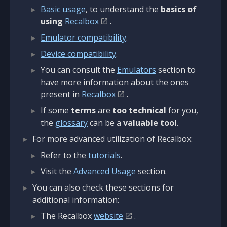
Basic usage
, to understand the
basics of
using
Recalbox
.
Emulator compatibility
.
Device compatibility
.
You can consult the
Emulators
section to
have more information about the ones
present in
Recalbox
.
If some
terms
are
too technical
for you,
the
glossary
can be a
valuable tool
.
For more advanced utilization of Recalbox:
Refer to the
tutorials
.
Visit the
Advanced Usage
section.
You can also check these sections for
additional information:
The Recalbox
website
.