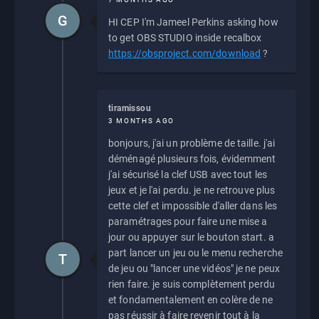
G
HI CEP I'm Jameel Perkins asking how
to get OBS STUDIO inside recalbox
https://obsproject.com/download
?
tiramissou
3 MONTHS AGO
bonjours, j'ai un problème de taille. j'ai
déménagé plusieurs fois, évidemment
j'ai sécurisé la clef USB avec tout les
jeux et je l'ai perdu. je ne retrouve plus
cette clef et impossible d'aller dans les
paramétrages pour faire une mise a
jour ou appuyer sur le bouton start. a
part lancer un jeu ou le menu recherche
T
de jeu ou "lancer une vidéos" je ne peux
rien faire. je suis complètement perdu
et fondamentalement en colère de ne
pas réussir à faire revenir tout à la