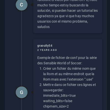
C
mucho tiempo estoy buscando la
solución, si pueden hacer un tutorial les
agradezco ya que vi que hay muchos
usuarios con el mismo problema,
saludos
graoully54
2 YEARS AGO
Exemple de fichier de conf pour la série
des Sensible World of Soccer:
Créer un fichier du même nom que
la Rom et au même endroit que la
Rom mais avec l'extension ".uae"
Mettre dans ce fichier ces lignes et
sauvegarder:
G
immediate_blits=true
waiting_blits=false
chipmem_size=2