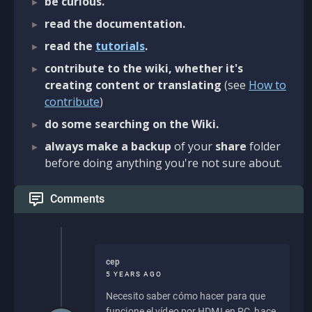
be curious.
read the documentation.
read the
tutorials
.
contribute to the wiki, whether it's
creating content or translating
(see
How to
contribute
)
do some searching on the Wiki.
always make a backup
of your
share
folder
before doing anything you're not sure about.
Comments
cep
5 YEARS AGO
Necesito saber cómo hacer para que
funcione el vídeo por HDMI en PC, hace