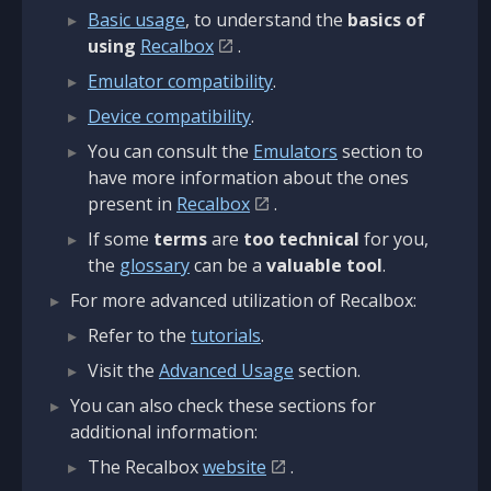
Basic usage
, to understand the
basics of
using
Recalbox
.
Emulator compatibility
.
Device compatibility
.
You can consult the
Emulators
section to
have more information about the ones
present in
Recalbox
.
If some
terms
are
too technical
for you,
the
glossary
can be a
valuable tool
.
For more advanced utilization of Recalbox:
Refer to the
tutorials
.
Visit the
Advanced Usage
section.
You can also check these sections for
additional information:
The Recalbox
website
.