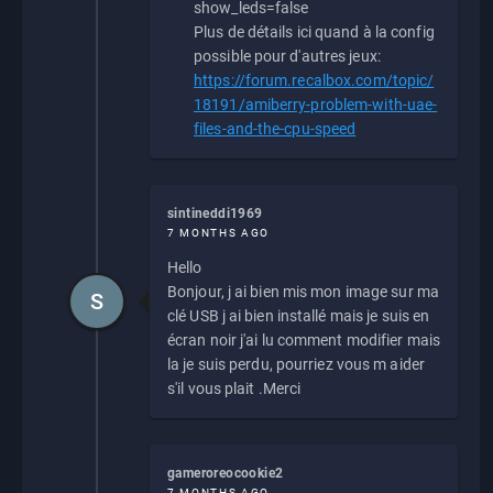
show_leds=false
Plus de détails ici quand à la config
possible pour d'autres jeux:
https://forum.recalbox.com/topic/
18191/amiberry-problem-with-uae-
files-and-the-cpu-speed
sintineddi1969
7 MONTHS AGO
Hello
Bonjour, j ai bien mis mon image sur ma
S
clé USB j ai bien installé mais je suis en
écran noir j'ai lu comment modifier mais
la je suis perdu, pourriez vous m aider
s'il vous plait .Merci
gameroreocookie2
7 MONTHS AGO