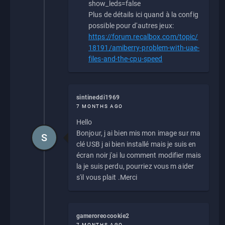
show_leds=false
Plus de détails ici quand à la config
possible pour d'autres jeux:
https://forum.recalbox.com/topic/
18191/amiberry-problem-with-uae-
files-and-the-cpu-speed
sintineddi1969
7 MONTHS AGO
Hello
Bonjour, j ai bien mis mon image sur ma
S
clé USB j ai bien installé mais je suis en
écran noir j'ai lu comment modifier mais
la je suis perdu, pourriez vous m aider
s'il vous plait .Merci
gameroreocookie2
7 MONTHS AGO