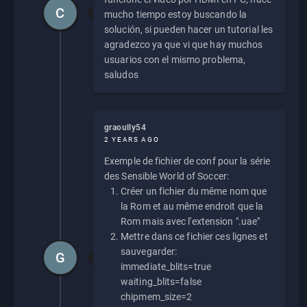
C
mucho tiempo estoy buscando la
solución, si pueden hacer un tutorial les
agradezco ya que vi que hay muchos
usuarios con el mismo problema,
saludos
graoully54
2 YEARS AGO
Exemple de fichier de conf pour la série
des Sensible World of Soccer:
Créer un fichier du même nom que
la Rom et au même endroit que la
Rom mais avec l'extension ".uae"
Mettre dans ce fichier ces lignes et
sauvegarder:
G
immediate_blits=true
waiting_blits=false
chipmem_size=2