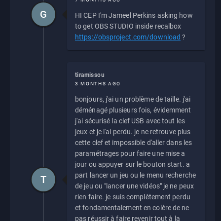
G
HI CEP I'm Jameel Perkins asking how
to get OBS STUDIO inside recalbox
https://obsproject.com/download
?
tiramissou
3 MONTHS AGO
bonjours, j'ai un problème de taille. j'ai
déménagé plusieurs fois, évidemment
j'ai sécurisé la clef USB avec tout les
jeux et je l'ai perdu. je ne retrouve plus
cette clef et impossible d'aller dans les
paramétrages pour faire une mise a
jour ou appuyer sur le bouton start. a
part lancer un jeu ou le menu recherche
T
de jeu ou "lancer une vidéos" je ne peux
rien faire. je suis complètement perdu
et fondamentalement en colère de ne
pas réussir à faire revenir tout à la