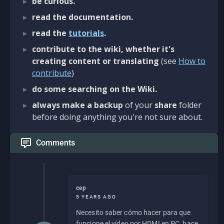
be curious.
read the documentation.
read the
tutorials
.
contribute to the wiki, whether it's
creating content or translating
(see
How to
contribute
)
do some searching on the Wiki.
always make a backup
of your
share
folder
before doing anything you're not sure about.
Comments
cep
5 YEARS AGO
Necesito saber cómo hacer para que
funcione el vídeo por HDMI en PC, hace