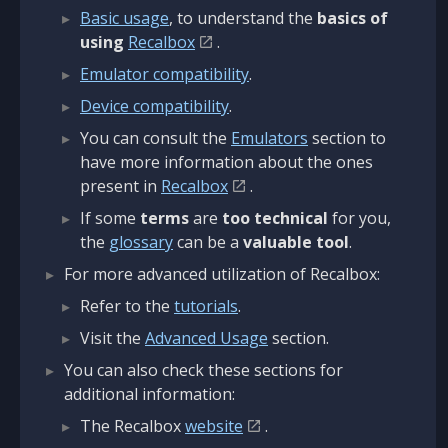
Basic usage
, to understand the
basics of
using
Recalbox
.
Emulator compatibility
.
Device compatibility
.
You can consult the
Emulators
section to
have more information about the ones
present in
Recalbox
.
If some
terms
are
too technical
for you,
the
glossary
can be a
valuable tool
.
For more advanced utilization of Recalbox:
Refer to the
tutorials
.
Visit the
Advanced Usage
section.
You can also check these sections for
additional information:
The Recalbox
website
.