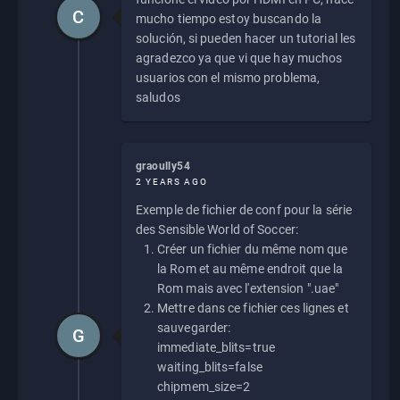
C
mucho tiempo estoy buscando la
solución, si pueden hacer un tutorial les
agradezco ya que vi que hay muchos
usuarios con el mismo problema,
saludos
graoully54
2 YEARS AGO
Exemple de fichier de conf pour la série
des Sensible World of Soccer:
Créer un fichier du même nom que
la Rom et au même endroit que la
Rom mais avec l'extension ".uae"
Mettre dans ce fichier ces lignes et
sauvegarder:
G
immediate_blits=true
waiting_blits=false
chipmem_size=2