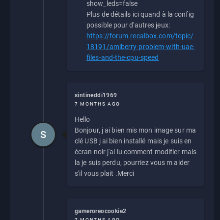
show_leds=false
Plus de détails ici quand à la config
possible pour d'autres jeux:
https://forum.recalbox.com/topic/
18191/amiberry-problem-with-uae-
files-and-the-cpu-speed
sintineddi1969
7 MONTHS AGO
Hello
Bonjour, j ai bien mis mon image sur ma
S
clé USB j ai bien installé mais je suis en
écran noir j'ai lu comment modifier mais
la je suis perdu, pourriez vous m aider
s'il vous plait .Merci
gameroreocookie2
7 MONTHS AGO