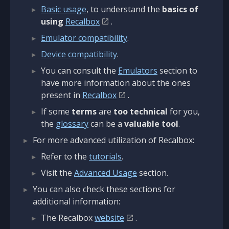
Basic usage
, to understand the
basics of
using
Recalbox
.
Emulator compatibility
.
Device compatibility
.
You can consult the
Emulators
section to
have more information about the ones
present in
Recalbox
.
If some
terms
are
too technical
for you,
the
glossary
can be a
valuable tool
.
For more advanced utilization of Recalbox:
Refer to the
tutorials
.
Visit the
Advanced Usage
section.
You can also check these sections for
additional information:
The Recalbox
website
.