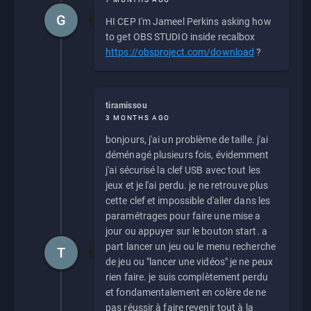
G
HI CEP I'm Jameel Perkins asking how
to get OBS STUDIO inside recalbox
https://obsproject.com/download
?
tiramissou
3 MONTHS AGO
bonjours, j'ai un problème de taille. j'ai
déménagé plusieurs fois, évidemment
j'ai sécurisé la clef USB avec tout les
jeux et je l'ai perdu. je ne retrouve plus
cette clef et impossible d'aller dans les
paramétrages pour faire une mise a
jour ou appuyer sur le bouton start. a
part lancer un jeu ou le menu recherche
T
de jeu ou "lancer une vidéos" je ne peux
rien faire. je suis complètement perdu
et fondamentalement en colère de ne
pas réussir à faire revenir tout à la