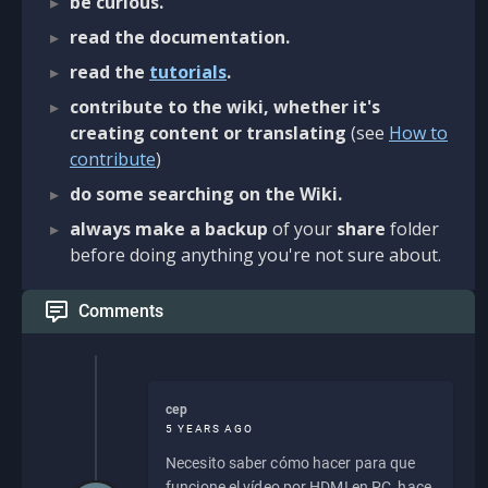
be curious.
read the documentation.
read the
tutorials
.
contribute to the wiki, whether it's
creating content or translating
(see
How to
contribute
)
do some searching on the Wiki.
always make a backup
of your
share
folder
before doing anything you're not sure about.
Comments
cep
5 YEARS AGO
Necesito saber cómo hacer para que
funcione el vídeo por HDMI en PC, hace