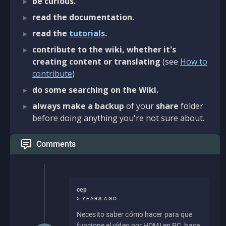
be curious.
read the documentation.
read the
tutorials
.
contribute to the wiki, whether it's
creating content or translating
(see
How to
contribute
)
do some searching on the Wiki.
always make a backup
of your
share
folder
before doing anything you're not sure about.
Comments
cep
5 YEARS AGO
Necesito saber cómo hacer para que
funcione el vídeo por HDMI en PC, hace