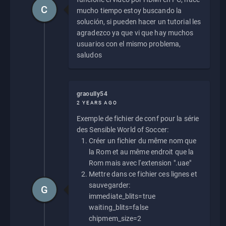
C
mucho tiempo estoy buscando la
solución, si pueden hacer un tutorial les
agradezco ya que vi que hay muchos
usuarios con el mismo problema,
saludos
graoully54
2 YEARS AGO
Exemple de fichier de conf pour la série
des Sensible World of Soccer:
Créer un fichier du même nom que
la Rom et au même endroit que la
Rom mais avec l'extension ".uae"
Mettre dans ce fichier ces lignes et
sauvegarder:
G
immediate_blits=true
waiting_blits=false
chipmem_size=2