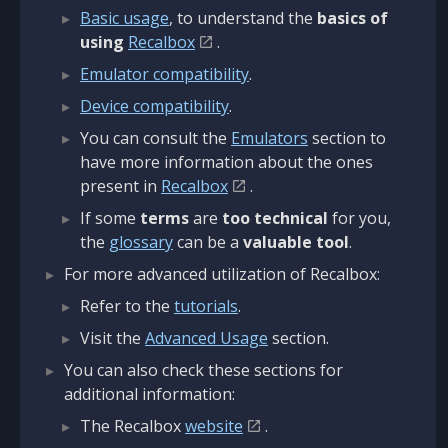
Basic usage
, to understand the
basics of
using
Recalbox
.
Emulator compatibility
.
Device compatibility
.
You can consult the
Emulators
section to
have more information about the ones
present in
Recalbox
.
If some
terms
are
too technical
for you,
the
glossary
can be a
valuable tool
.
For more advanced utilization of Recalbox:
Refer to the
tutorials
.
Visit the
Advanced Usage
section.
You can also check these sections for
additional information:
The Recalbox
website
.