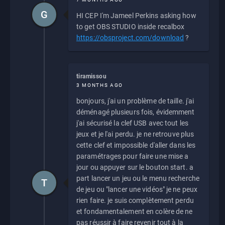
G
HI CEP I'm Jameel Perkins asking how
to get OBS STUDIO inside recalbox
https://obsproject.com/download
?
tiramissou
3 MONTHS AGO
bonjours, j'ai un problème de taille. j'ai
déménagé plusieurs fois, évidemment
j'ai sécurisé la clef USB avec tout les
jeux et je l'ai perdu. je ne retrouve plus
cette clef et impossible d'aller dans les
paramétrages pour faire une mise a
jour ou appuyer sur le bouton start. a
part lancer un jeu ou le menu recherche
T
de jeu ou "lancer une vidéos" je ne peux
rien faire. je suis complètement perdu
et fondamentalement en colère de ne
pas réussir à faire revenir tout à la