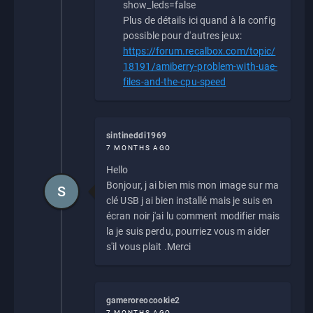
show_leds=false
Plus de détails ici quand à la config
possible pour d'autres jeux:
https://forum.recalbox.com/topic/
18191/amiberry-problem-with-uae-
files-and-the-cpu-speed
sintineddi1969
7 MONTHS AGO
Hello
Bonjour, j ai bien mis mon image sur ma
S
clé USB j ai bien installé mais je suis en
écran noir j'ai lu comment modifier mais
la je suis perdu, pourriez vous m aider
s'il vous plait .Merci
gameroreocookie2
7 MONTHS AGO