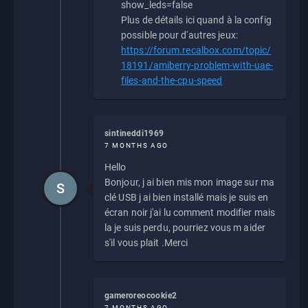
show_leds=false
Plus de détails ici quand à la config
possible pour d'autres jeux:
https://forum.recalbox.com/topic/
18191/amiberry-problem-with-uae-
files-and-the-cpu-speed
sintineddi1969
7 MONTHS AGO
Hello
Bonjour, j ai bien mis mon image sur ma
S
clé USB j ai bien installé mais je suis en
écran noir j'ai lu comment modifier mais
la je suis perdu, pourriez vous m aider
s'il vous plait .Merci
gameroreocookie2
7 MONTHS AGO