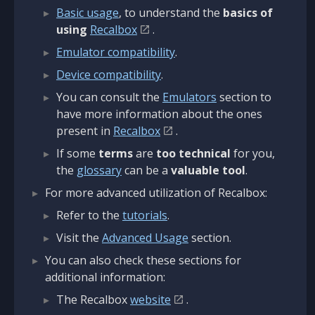
Basic usage
, to understand the
basics of
using
Recalbox
.
Emulator compatibility
.
Device compatibility
.
You can consult the
Emulators
section to
have more information about the ones
present in
Recalbox
.
If some
terms
are
too technical
for you,
the
glossary
can be a
valuable tool
.
For more advanced utilization of Recalbox:
Refer to the
tutorials
.
Visit the
Advanced Usage
section.
You can also check these sections for
additional information:
The Recalbox
website
.