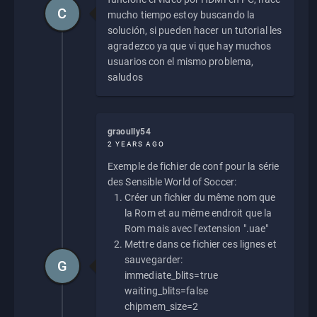
C
mucho tiempo estoy buscando la
solución, si pueden hacer un tutorial les
agradezco ya que vi que hay muchos
usuarios con el mismo problema,
saludos
graoully54
2 YEARS AGO
Exemple de fichier de conf pour la série
des Sensible World of Soccer:
Créer un fichier du même nom que
la Rom et au même endroit que la
Rom mais avec l'extension ".uae"
Mettre dans ce fichier ces lignes et
sauvegarder:
G
immediate_blits=true
waiting_blits=false
chipmem_size=2