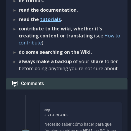
be curious.
read the documentation.
read the
tutorials
.
contribute to the wiki, whether it's
creating content or translating
(see
How to
contribute
)
do some searching on the Wiki.
always make a backup
of your
share
folder
before doing anything you're not sure about.
Comments
cep
5 YEARS AGO
Necesito saber cómo hacer para que
funcione el vídeo por HDMI en PC, hace