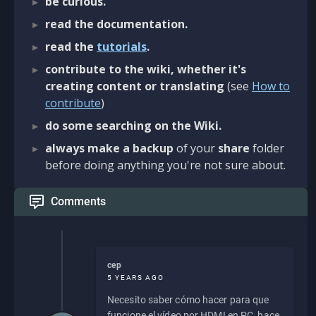
be curious.
read the documentation.
read the
tutorials
.
contribute to the wiki, whether it's
creating content or translating
(see
How to
contribute
)
do some searching on the Wiki.
always make a backup
of your
share
folder
before doing anything you're not sure about.
Comments
cep
5 YEARS AGO
Necesito saber cómo hacer para que
funcione el vídeo por HDMI en PC, hace