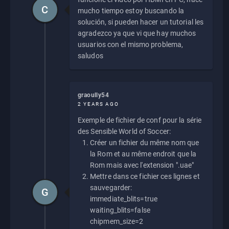
C
mucho tiempo estoy buscando la
solución, si pueden hacer un tutorial les
agradezco ya que vi que hay muchos
usuarios con el mismo problema,
saludos
graoully54
2 YEARS AGO
Exemple de fichier de conf pour la série
des Sensible World of Soccer:
Créer un fichier du même nom que
la Rom et au même endroit que la
Rom mais avec l'extension ".uae"
Mettre dans ce fichier ces lignes et
sauvegarder:
G
immediate_blits=true
waiting_blits=false
chipmem_size=2