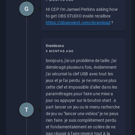
G
HI CEP I'm Jameel Perkins asking how
to get OBS STUDIO inside recalbox
https://obsproject.com/download
?
tiramissou
3 MONTHS AGO
bonjours, j'ai un problème de taille. j'ai
déménagé plusieurs fois, évidemment
j'ai sécurisé la clef USB avec tout les
jeux et je l'ai perdu. je ne retrouve plus
cette clef et impossible d'aller dans les
paramétrages pour faire une mise a
jour ou appuyer sur le bouton start. a
part lancer un jeu ou le menu recherche
T
de jeu ou "lancer une vidéos" je ne peux
rien faire. je suis complètement perdu
et fondamentalement en colère de ne
pas réussir à faire revenir tout à la