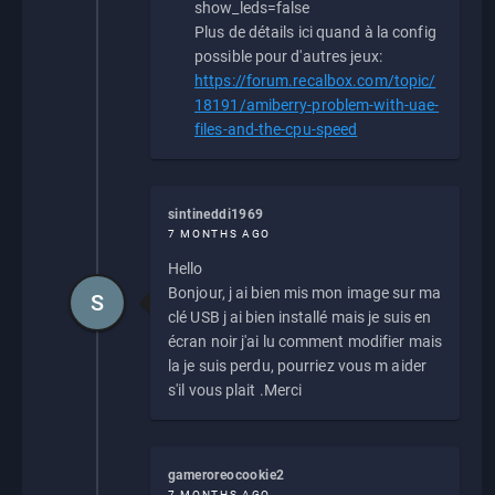
show_leds=false
Plus de détails ici quand à la config
possible pour d'autres jeux:
https://forum.recalbox.com/topic/
18191/amiberry-problem-with-uae-
files-and-the-cpu-speed
sintineddi1969
7 MONTHS AGO
Hello
Bonjour, j ai bien mis mon image sur ma
S
clé USB j ai bien installé mais je suis en
écran noir j'ai lu comment modifier mais
la je suis perdu, pourriez vous m aider
s'il vous plait .Merci
gameroreocookie2
7 MONTHS AGO