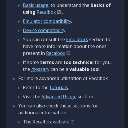
Basic usage
, to understand the
basics of
using
Recalbox
.
Emulator compatibility
.
Device compatibility
.
You can consult the
Emulators
section to
have more information about the ones
present in
Recalbox
.
If some
terms
are
too technical
for you,
the
glossary
can be a
valuable tool
.
For more advanced utilization of Recalbox:
Refer to the
tutorials
.
Visit the
Advanced Usage
section.
You can also check these sections for
additional information:
The Recalbox
website
.