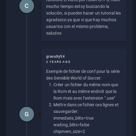
C
mucho tiempo estoy buscando la
solución, si pueden hacer un tutorial les
agradezco ya que vi que hay muchos
usuarios con el mismo problema,
saludos
graoully54
2 YEARS AGO
Exemple de fichier de conf pour la série
des Sensible World of Soccer:
Créer un fichier du même nom que
la Rom et au même endroit que la
Rom mais avec l'extension ".uae"
Mettre dans ce fichier ces lignes et
sauvegarder:
G
immediate_blits=true
waiting_blits=false
chipmem_size=2