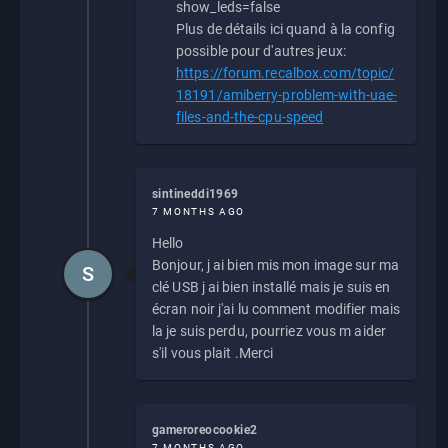
show_leds=false
Plus de détails ici quand à la config
possible pour d'autres jeux:
https://forum.recalbox.com/topic/
18191/amiberry-problem-with-uae-
files-and-the-cpu-speed
sintineddi1969
7 MONTHS AGO
Hello
Bonjour, j ai bien mis mon image sur ma
S
clé USB j ai bien installé mais je suis en
écran noir j'ai lu comment modifier mais
la je suis perdu, pourriez vous m aider
s'il vous plait .Merci
gameroreocookie2
7 MONTHS AGO