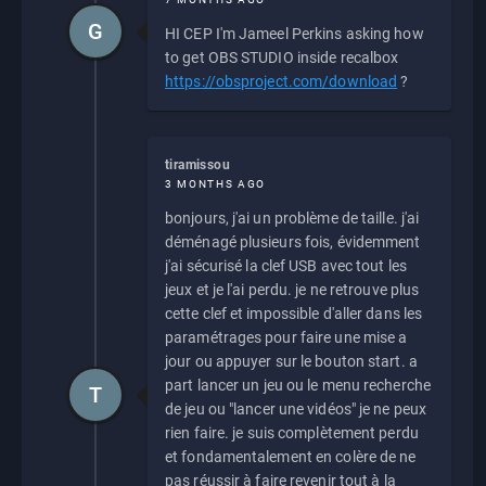
G
HI CEP I'm Jameel Perkins asking how
to get OBS STUDIO inside recalbox
https://obsproject.com/download
?
tiramissou
3 MONTHS AGO
bonjours, j'ai un problème de taille. j'ai
déménagé plusieurs fois, évidemment
j'ai sécurisé la clef USB avec tout les
jeux et je l'ai perdu. je ne retrouve plus
cette clef et impossible d'aller dans les
paramétrages pour faire une mise a
jour ou appuyer sur le bouton start. a
part lancer un jeu ou le menu recherche
T
de jeu ou "lancer une vidéos" je ne peux
rien faire. je suis complètement perdu
et fondamentalement en colère de ne
pas réussir à faire revenir tout à la