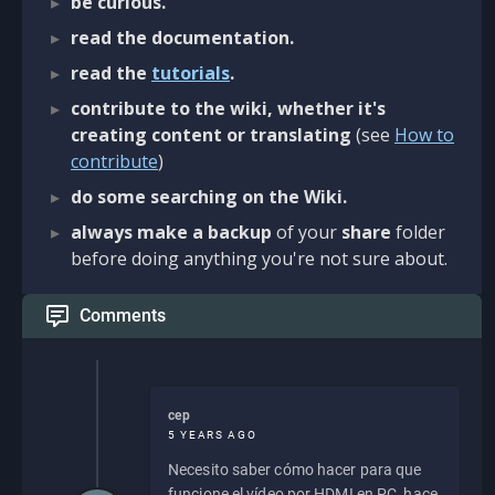
be curious.
read the documentation.
read the
tutorials
.
contribute to the wiki, whether it's
creating content or translating
(see
How to
contribute
)
do some searching on the Wiki.
always make a backup
of your
share
folder
before doing anything you're not sure about.
Comments
cep
5 YEARS AGO
Necesito saber cómo hacer para que
funcione el vídeo por HDMI en PC, hace