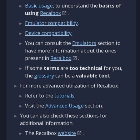
Basic usage
, to understand the
basics of
using
Recalbox
.
Emulator compatibility
.
Device compatibility
.
You can consult the
Emulators
section to
have more information about the ones
present in
Recalbox
.
If some
terms
are
too technical
for you,
the
glossary
can be a
valuable tool
.
For more advanced utilization of Recalbox:
Refer to the
tutorials
.
Visit the
Advanced Usage
section.
You can also check these sections for
additional information:
The Recalbox
website
.