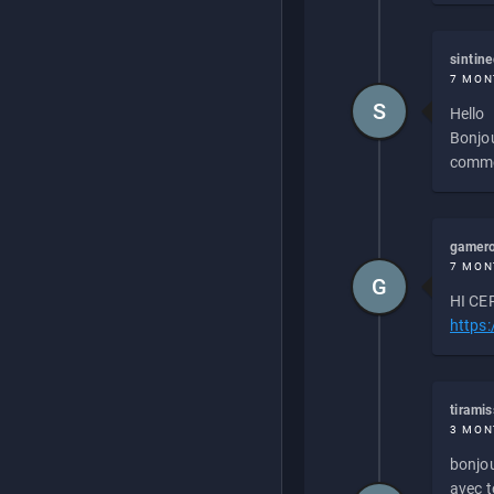
sintin
7 MON
S
Hello
Bonjou
commen
gamero
7 MON
G
HI CEP
https
tirami
3 MON
bonjou
avec to