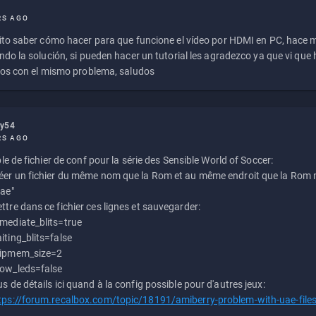
RS AGO
to saber cómo hacer para que funcione el vídeo por HDMI en PC, hace
do la solución, si pueden hacer un tutorial les agradezco ya que vi qu
os con el mismo problema, saludos
ly54
RS AGO
e de fichier de conf pour la série des Sensible World of Soccer:
éer un fichier du même nom que la Rom et au même endroit que la Rom m
uae"
ttre dans ce fichier ces lignes et sauvegarder:
mediate_blits=true
iting_blits=false
ipmem_size=2
ow_leds=false
us de détails ici quand à la config possible pour d'autres jeux:
tps://forum.recalbox.com/topic/18191/amiberry-problem-with-uae-file