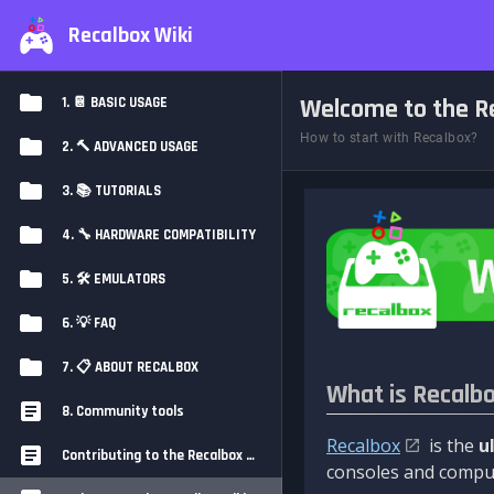
Recalbox Wiki
Welcome to the Re
1. 📔 BASIC USAGE
How to start with Recalbox?
2. 🔨 ADVANCED USAGE
3. 📚 TUTORIALS
4. 🔧 HARDWARE COMPATIBILITY
5. 🛠️ EMULATORS
6. 💡 FAQ
7. 📋 ABOUT RECALBOX
What is Recalb
8. Community tools
Recalbox
is the
u
Contributing to the Recalbox Wiki
consoles and comput