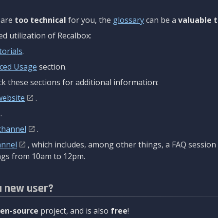
are
too technical
for you, the
glossary
can be a
valuable t
 utilization of Recalbox:
torials
.
ced Usage
section.
k these sections for additional information:
website
.
.
channel
.
annel
, which includes, among other things, a FAQ sessio
gs from 10am to 12pm.
a new user?
en-source
project, and is also
free
!