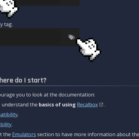
y tag.
here do I start?
urage you to look at the documentation:
to understand the
basics of using
Recalbox
.
tibility
.
ility
.
t the
Emulators
section to have more information about the