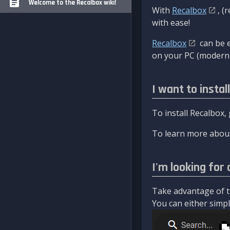
Welcome to the Recalbox wiki!
With
Recalbox
, (
with ease!
Recalbox
can be e
on your PC (modern 
I want to instal
To install Recalbox,
To learn more about
I'm looking for 
Take advantage of th
You can either simply 