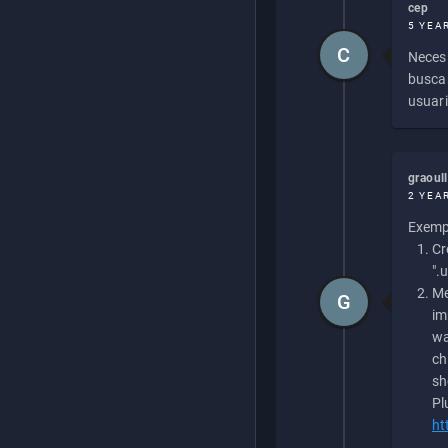
cep
5 YEA
C
Necesi
buscan
usuari
graoul
2 YEA
Exempl
Cr
".
Me
G
im
wa
ch
sh
Pl
ht