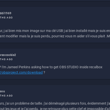
eddi1969
THS AGO
r, j ai bien mis mon image sur ma clé USB j ai bien installé mais je suis en 
t modifier mais la je suis perdu, pourriez vous m aider s'il vous plait .M
reocookie2
THS AGO
 I'm Jameel Perkins asking how to get OBS STUDIO inside recalbox
://obsproject.com/download
?
ssou
THS AGO
rs, j'ai un problème de taille. j'ai déménagé plusieurs fois, évidemment j'a
ut les jeux et je l'ai perdu. je ne retrouve plus cette clef et impossible d'a