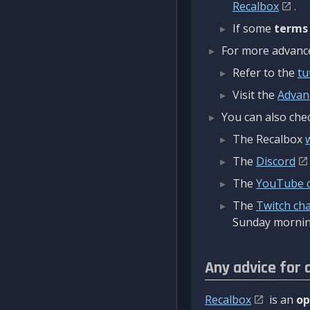
Recalbox
.
If some
terms
For more advanced
Refer to the
tu
Visit the
Advan
You can also chec
The Recalbox
The
Discord
The
YouTube 
The
Twitch ch
Sunday mornin
Any advice for 
Recalbox
is an
op