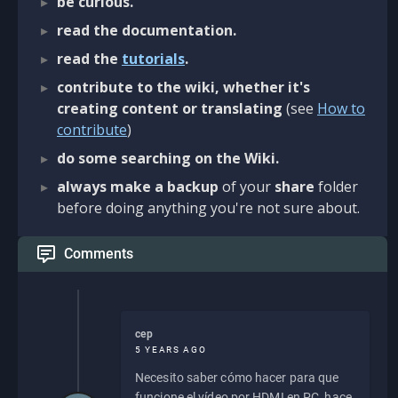
be curious.
read the documentation.
read the
tutorials
.
contribute to the wiki, whether it's
creating content or translating
(see
How to
contribute
)
do some searching on the Wiki.
always make a backup
of your
share
folder
before doing anything you're not sure about.
Comments
cep
5 YEARS AGO
Necesito saber cómo hacer para que
funcione el vídeo por HDMI en PC, hace