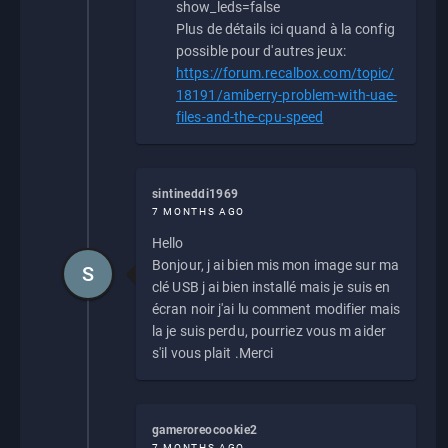
show_leds=false
Plus de détails ici quand à la config
possible pour d'autres jeux:
https://forum.recalbox.com/topic/
18191/amiberry-problem-with-uae-
files-and-the-cpu-speed
sintineddi1969
7 MONTHS AGO
Hello
Bonjour, j ai bien mis mon image sur ma
S
clé USB j ai bien installé mais je suis en
écran noir j'ai lu comment modifier mais
la je suis perdu, pourriez vous m aider
s'il vous plait .Merci
gameroreocookie2
7 MONTHS AGO