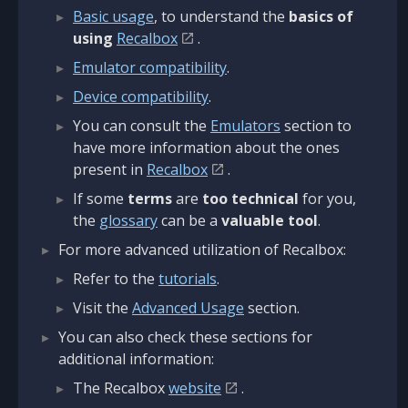
Basic usage
, to understand the
basics of
using
Recalbox
.
Emulator compatibility
.
Device compatibility
.
You can consult the
Emulators
section to
have more information about the ones
present in
Recalbox
.
If some
terms
are
too technical
for you,
the
glossary
can be a
valuable tool
.
For more advanced utilization of Recalbox:
Refer to the
tutorials
.
Visit the
Advanced Usage
section.
You can also check these sections for
additional information:
The Recalbox
website
.