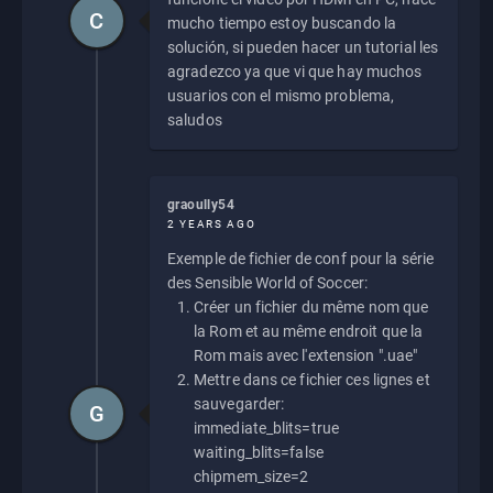
C
mucho tiempo estoy buscando la
solución, si pueden hacer un tutorial les
agradezco ya que vi que hay muchos
usuarios con el mismo problema,
saludos
graoully54
2 YEARS AGO
Exemple de fichier de conf pour la série
des Sensible World of Soccer:
Créer un fichier du même nom que
la Rom et au même endroit que la
Rom mais avec l'extension ".uae"
Mettre dans ce fichier ces lignes et
sauvegarder:
G
immediate_blits=true
waiting_blits=false
chipmem_size=2