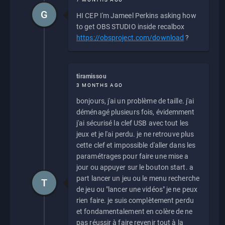
G
HI CEP I'm Jameel Perkins asking how
to get OBS STUDIO inside recalbox
https://obsproject.com/download
?
tiramissou
3 MONTHS AGO
bonjours, j'ai un problème de taille. j'ai
déménagé plusieurs fois, évidemment
j'ai sécurisé la clef USB avec tout les
jeux et je l'ai perdu. je ne retrouve plus
cette clef et impossible d'aller dans les
paramétrages pour faire une mise a
jour ou appuyer sur le bouton start. a
part lancer un jeu ou le menu recherche
T
de jeu ou "lancer une vidéos" je ne peux
rien faire. je suis complètement perdu
et fondamentalement en colère de ne
pas réussir à faire revenir tout à la