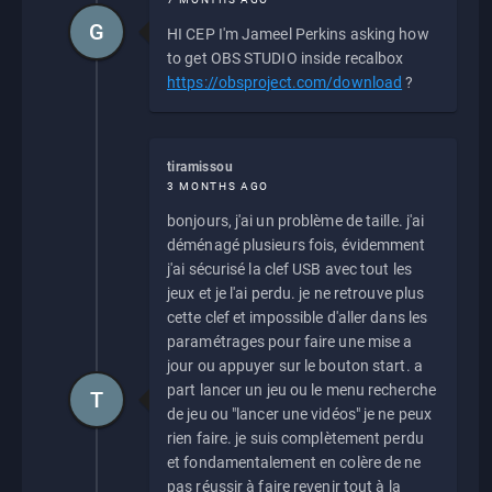
G
HI CEP I'm Jameel Perkins asking how
to get OBS STUDIO inside recalbox
https://obsproject.com/download
?
tiramissou
3 MONTHS AGO
bonjours, j'ai un problème de taille. j'ai
déménagé plusieurs fois, évidemment
j'ai sécurisé la clef USB avec tout les
jeux et je l'ai perdu. je ne retrouve plus
cette clef et impossible d'aller dans les
paramétrages pour faire une mise a
jour ou appuyer sur le bouton start. a
part lancer un jeu ou le menu recherche
T
de jeu ou "lancer une vidéos" je ne peux
rien faire. je suis complètement perdu
et fondamentalement en colère de ne
pas réussir à faire revenir tout à la