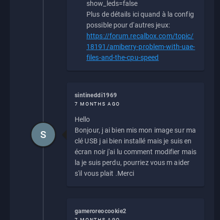
show_leds=false
Plus de détails ici quand à la config
possible pour d'autres jeux:
https://forum.recalbox.com/topic/
18191/amiberry-problem-with-uae-
files-and-the-cpu-speed
sintineddi1969
7 MONTHS AGO
Hello
Bonjour, j ai bien mis mon image sur ma
S
clé USB j ai bien installé mais je suis en
écran noir j'ai lu comment modifier mais
la je suis perdu, pourriez vous m aider
s'il vous plait .Merci
gameroreocookie2
7 MONTHS AGO