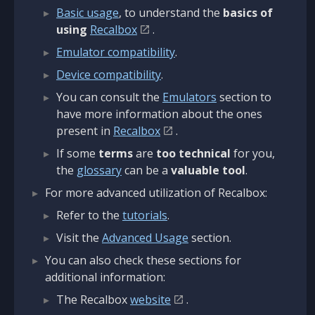
Basic usage
, to understand the
basics of
using
Recalbox
.
Emulator compatibility
.
Device compatibility
.
You can consult the
Emulators
section to
have more information about the ones
present in
Recalbox
.
If some
terms
are
too technical
for you,
the
glossary
can be a
valuable tool
.
For more advanced utilization of Recalbox:
Refer to the
tutorials
.
Visit the
Advanced Usage
section.
You can also check these sections for
additional information:
The Recalbox
website
.