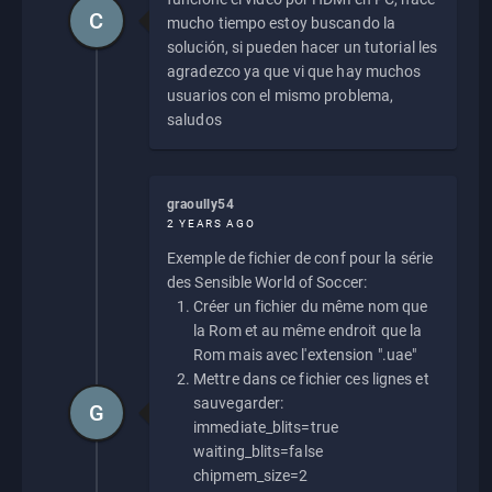
C
mucho tiempo estoy buscando la
solución, si pueden hacer un tutorial les
agradezco ya que vi que hay muchos
usuarios con el mismo problema,
saludos
graoully54
2 YEARS AGO
Exemple de fichier de conf pour la série
des Sensible World of Soccer:
Créer un fichier du même nom que
la Rom et au même endroit que la
Rom mais avec l'extension ".uae"
Mettre dans ce fichier ces lignes et
sauvegarder:
G
immediate_blits=true
waiting_blits=false
chipmem_size=2