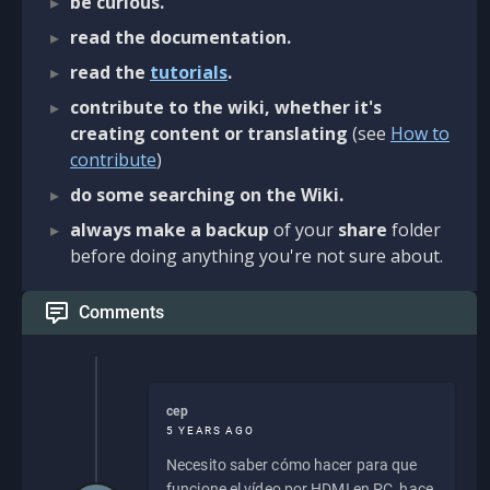
be curious.
read the documentation.
read the
tutorials
.
contribute to the wiki, whether it's
creating content or translating
(see
How to
contribute
)
do some searching on the Wiki.
always make a backup
of your
share
folder
before doing anything you're not sure about.
Comments
cep
5 YEARS AGO
Necesito saber cómo hacer para que
funcione el vídeo por HDMI en PC, hace