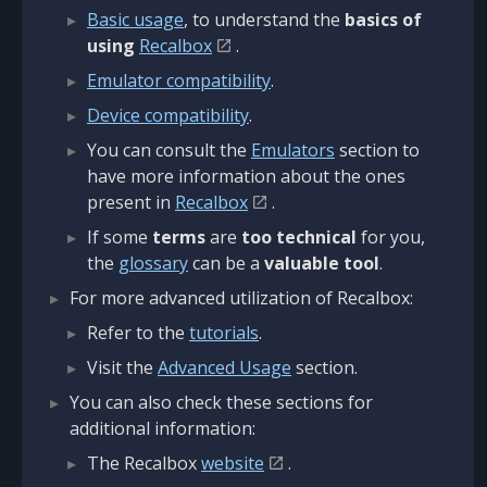
Basic usage
, to understand the
basics of
using
Recalbox
.
Emulator compatibility
.
Device compatibility
.
You can consult the
Emulators
section to
have more information about the ones
present in
Recalbox
.
If some
terms
are
too technical
for you,
the
glossary
can be a
valuable tool
.
For more advanced utilization of Recalbox:
Refer to the
tutorials
.
Visit the
Advanced Usage
section.
You can also check these sections for
additional information:
The Recalbox
website
.