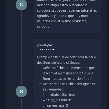
C
mucho tiempo estoy buscando la
solución, si pueden hacer un tutorial les
agradezco ya que vi que hay muchos
usuarios con el mismo problema,
saludos
graoully54
2 YEARS AGO
Exemple de fichier de conf pour la série
des Sensible World of Soccer:
Créer un fichier du même nom que
la Rom et au même endroit que la
Rom mais avec l'extension ".uae"
Mettre dans ce fichier ces lignes et
sauvegarder:
G
immediate_blits=true
waiting_blits=false
chipmem_size=2