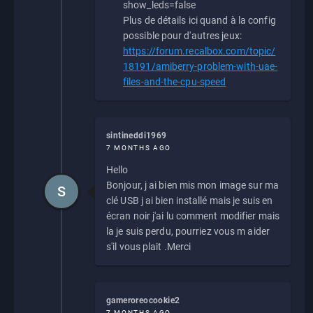
show_leds=false
Plus de détails ici quand à la config
possible pour d'autres jeux:
https://forum.recalbox.com/topic/
18191/amiberry-problem-with-uae-
files-and-the-cpu-speed
sintineddi1969
7 MONTHS AGO
Hello
Bonjour, j ai bien mis mon image sur ma
S
clé USB j ai bien installé mais je suis en
écran noir j'ai lu comment modifier mais
la je suis perdu, pourriez vous m aider
s'il vous plait .Merci
gameroreocookie2
7 MONTHS AGO