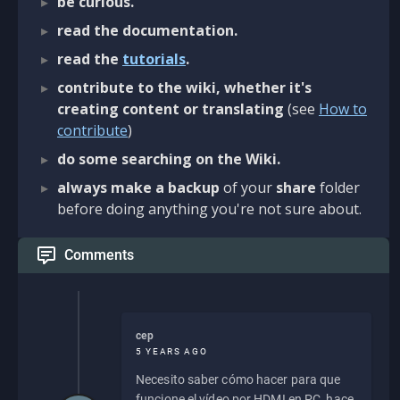
be curious.
read the documentation.
read the
tutorials
.
contribute to the wiki, whether it's
creating content or translating
(see
How to
contribute
)
do some searching on the Wiki.
always make a backup
of your
share
folder
before doing anything you're not sure about.
Comments
cep
5 YEARS AGO
Necesito saber cómo hacer para que
funcione el vídeo por HDMI en PC, hace