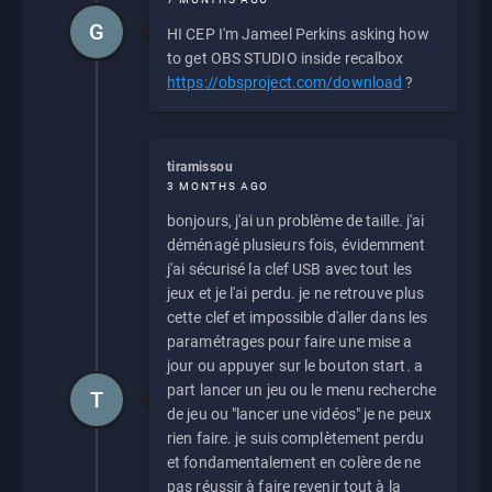
G
HI CEP I'm Jameel Perkins asking how
to get OBS STUDIO inside recalbox
https://obsproject.com/download
?
tiramissou
3 MONTHS AGO
bonjours, j'ai un problème de taille. j'ai
déménagé plusieurs fois, évidemment
j'ai sécurisé la clef USB avec tout les
jeux et je l'ai perdu. je ne retrouve plus
cette clef et impossible d'aller dans les
paramétrages pour faire une mise a
jour ou appuyer sur le bouton start. a
part lancer un jeu ou le menu recherche
T
de jeu ou "lancer une vidéos" je ne peux
rien faire. je suis complètement perdu
et fondamentalement en colère de ne
pas réussir à faire revenir tout à la