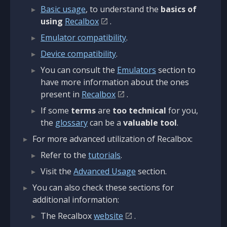
Basic usage
, to understand the
basics of
using
Recalbox
.
Emulator compatibility
.
Device compatibility
.
You can consult the
Emulators
section to
have more information about the ones
present in
Recalbox
.
If some
terms
are
too technical
for you,
the
glossary
can be a
valuable tool
.
For more advanced utilization of Recalbox:
Refer to the
tutorials
.
Visit the
Advanced Usage
section.
You can also check these sections for
additional information:
The Recalbox
website
.