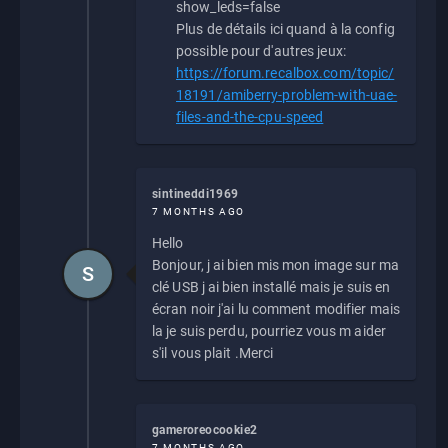
show_leds=false
Plus de détails ici quand à la config
possible pour d'autres jeux:
https://forum.recalbox.com/topic/
18191/amiberry-problem-with-uae-
files-and-the-cpu-speed
sintineddi1969
7 MONTHS AGO
Hello
Bonjour, j ai bien mis mon image sur ma
S
clé USB j ai bien installé mais je suis en
écran noir j'ai lu comment modifier mais
la je suis perdu, pourriez vous m aider
s'il vous plait .Merci
gameroreocookie2
7 MONTHS AGO