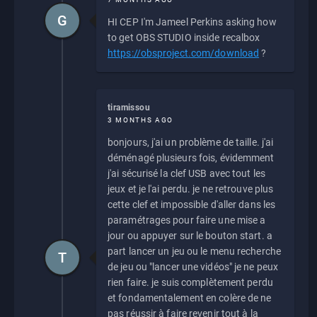
G
HI CEP I'm Jameel Perkins asking how
to get OBS STUDIO inside recalbox
https://obsproject.com/download
?
tiramissou
3 MONTHS AGO
bonjours, j'ai un problème de taille. j'ai
déménagé plusieurs fois, évidemment
j'ai sécurisé la clef USB avec tout les
jeux et je l'ai perdu. je ne retrouve plus
cette clef et impossible d'aller dans les
paramétrages pour faire une mise a
jour ou appuyer sur le bouton start. a
part lancer un jeu ou le menu recherche
T
de jeu ou "lancer une vidéos" je ne peux
rien faire. je suis complètement perdu
et fondamentalement en colère de ne
pas réussir à faire revenir tout à la