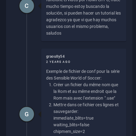
C
mucho tiempo estoy buscando la
solución, si pueden hacer un tutorial les
agradezco ya que vi que hay muchos
usuarios con el mismo problema,
saludos
graoully54
2 YEARS AGO
Exemple de fichier de conf pour la série
des Sensible World of Soccer:
Créer un fichier du même nom que
la Rom et au même endroit que la
Rom mais avec l'extension ".uae"
Mettre dans ce fichier ces lignes et
sauvegarder:
G
immediate_blits=true
waiting_blits=false
chipmem_size=2