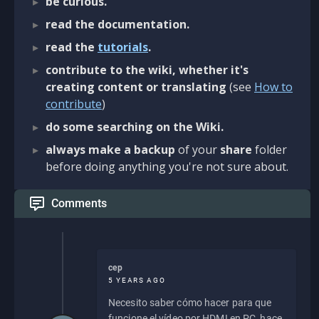
be curious.
read the documentation.
read the
tutorials
.
contribute to the wiki, whether it's
creating content or translating
(see
How to
contribute
)
do some searching on the Wiki.
always make a backup
of your
share
folder
before doing anything you're not sure about.
Comments
cep
5 YEARS AGO
Necesito saber cómo hacer para que
funcione el vídeo por HDMI en PC, hace