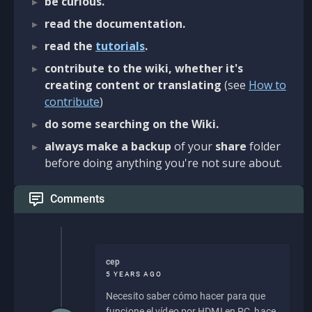
be curious.
read the documentation.
read the
tutorials
.
contribute to the wiki, whether it's
creating content or translating
(see
How to
contribute
)
do some searching on the Wiki.
always make a backup
of your
share
folder
before doing anything you're not sure about.
Comments
cep
5 YEARS AGO
Necesito saber cómo hacer para que
funcione el vídeo por HDMI en PC, hace