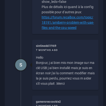
show_leds=false
Plus de détails ici quand à la config
possible pour d'autres jeux:
https://forum.recalbox.com/topic/
18191/amiberry-problem-with-uae-
files-and-the-cpu-speed
sintineddi1969
7 MONTHS AGO
Hello
Bonjour, j ai bien mis mon image sur ma
S
clé USB j ai bien installé mais je suis en
écran noir j'ai lu comment modifier mais
la je suis perdu, pourriez vous m aider
s'il vous plait .Merci
gameroreocookie2
7 MONTHS AGO