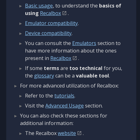
Basic usage
, to understand the
basics of
using
Recalbox
.
Emulator compatibility
.
Device compatibility
.
You can consult the
Emulators
section to
have more information about the ones
present in
Recalbox
.
If some
terms
are
too technical
for you,
the
glossary
can be a
valuable tool
.
For more advanced utilization of Recalbox:
Refer to the
tutorials
.
Visit the
Advanced Usage
section.
You can also check these sections for
additional information:
The Recalbox
website
.