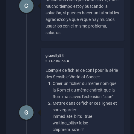
C
mucho tiempo estoy buscando la
solución, si pueden hacer un tutorial les
agradezco ya que vi que hay muchos
usuarios con el mismo problema,
saludos
graoully54
2 YEARS AGO
Exemple de fichier de conf pour la série
des Sensible World of Soccer:
Créer un fichier du même nom que
la Rom et au même endroit que la
Rom mais avec l'extension ".uae"
Mettre dans ce fichier ces lignes et
sauvegarder:
G
immediate_blits=true
waiting_blits=false
chipmem_size=2