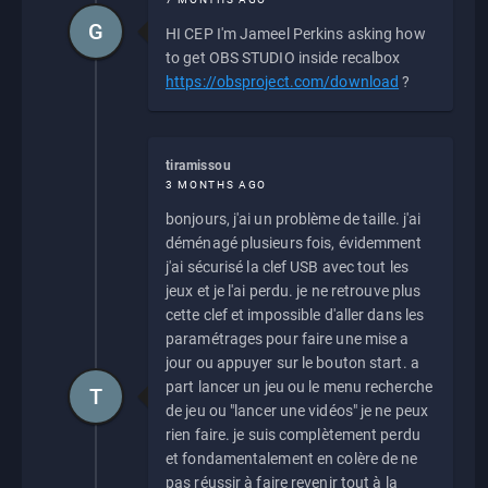
G
HI CEP I'm Jameel Perkins asking how
to get OBS STUDIO inside recalbox
https://obsproject.com/download
?
tiramissou
3 MONTHS AGO
bonjours, j'ai un problème de taille. j'ai
déménagé plusieurs fois, évidemment
j'ai sécurisé la clef USB avec tout les
jeux et je l'ai perdu. je ne retrouve plus
cette clef et impossible d'aller dans les
paramétrages pour faire une mise a
jour ou appuyer sur le bouton start. a
part lancer un jeu ou le menu recherche
T
de jeu ou "lancer une vidéos" je ne peux
rien faire. je suis complètement perdu
et fondamentalement en colère de ne
pas réussir à faire revenir tout à la