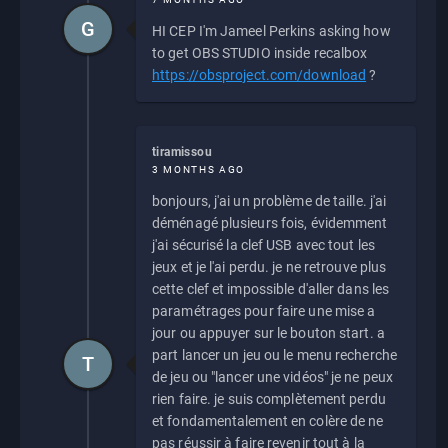
G
HI CEP I'm Jameel Perkins asking how
to get OBS STUDIO inside recalbox
https://obsproject.com/download
?
tiramissou
3 MONTHS AGO
bonjours, j'ai un problème de taille. j'ai
déménagé plusieurs fois, évidemment
j'ai sécurisé la clef USB avec tout les
jeux et je l'ai perdu. je ne retrouve plus
cette clef et impossible d'aller dans les
paramétrages pour faire une mise a
jour ou appuyer sur le bouton start. a
part lancer un jeu ou le menu recherche
T
de jeu ou "lancer une vidéos" je ne peux
rien faire. je suis complètement perdu
et fondamentalement en colère de ne
pas réussir à faire revenir tout à la