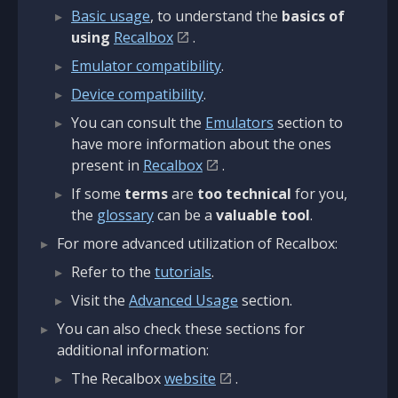
Basic usage
, to understand the
basics of
using
Recalbox
.
Emulator compatibility
.
Device compatibility
.
You can consult the
Emulators
section to
have more information about the ones
present in
Recalbox
.
If some
terms
are
too technical
for you,
the
glossary
can be a
valuable tool
.
For more advanced utilization of Recalbox:
Refer to the
tutorials
.
Visit the
Advanced Usage
section.
You can also check these sections for
additional information:
The Recalbox
website
.