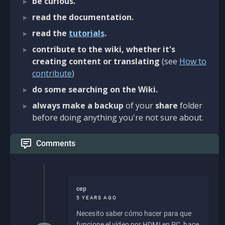
be curious.
read the documentation.
read the
tutorials
.
contribute to the wiki, whether it's
creating content or translating
(see
How to
contribute
)
do some searching on the Wiki.
always make a backup
of your
share
folder
before doing anything you're not sure about.
Comments
cep
5 YEARS AGO
Necesito saber cómo hacer para que
funcione el vídeo por HDMI en PC, hace