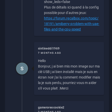
show_leds=false
Plus de détails ici quand à la config
possible pour d'autres jeux:
https://forum.recalbox.com/topic/
18191/amiberry-problem-with-uae-
files-and-the-cpu-speed
sintineddi1969
7 MONTHS AGO
Hello
Bonjour, j ai bien mis mon image sur ma
S
clé USB j ai bien installé mais je suis en
écran noir j'ai lu comment modifier mais
la je suis perdu, pourriez vous m aider
s'il vous plait .Merci
gameroreocookie2
7 MONTHS AGO