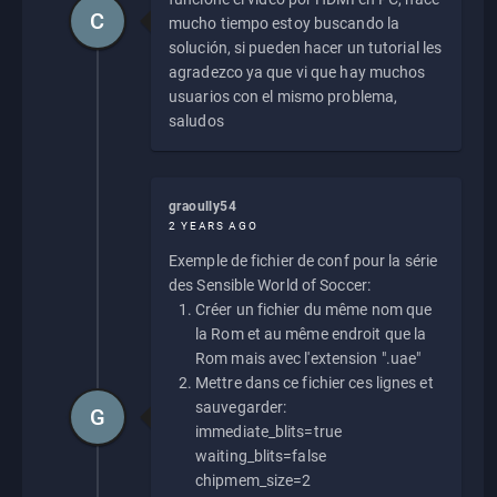
C
mucho tiempo estoy buscando la
solución, si pueden hacer un tutorial les
agradezco ya que vi que hay muchos
usuarios con el mismo problema,
saludos
graoully54
2 YEARS AGO
Exemple de fichier de conf pour la série
des Sensible World of Soccer:
Créer un fichier du même nom que
la Rom et au même endroit que la
Rom mais avec l'extension ".uae"
Mettre dans ce fichier ces lignes et
sauvegarder:
G
immediate_blits=true
waiting_blits=false
chipmem_size=2