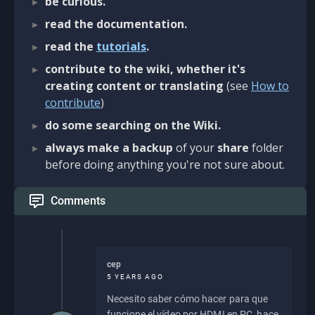
be curious.
read the documentation.
read the
tutorials
.
contribute to the wiki, whether it's
creating content or translating
(see
How to
contribute
)
do some searching on the Wiki.
always make a backup
of your
share
folder
before doing anything you're not sure about.
Comments
cep
5 YEARS AGO
Necesito saber cómo hacer para que
funcione el vídeo por HDMI en PC, hace