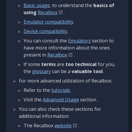
Basic usage
, to understand the
basics of
using
Recalbox
.
Emulator compatibility
.
Device compatibility
.
You can consult the
Emulators
section to
have more information about the ones
present in
Recalbox
.
If some
terms
are
too technical
for you,
the
glossary
can be a
valuable tool
.
For more advanced utilization of Recalbox:
Refer to the
tutorials
.
Visit the
Advanced Usage
section.
You can also check these sections for
additional information:
The Recalbox
website
.