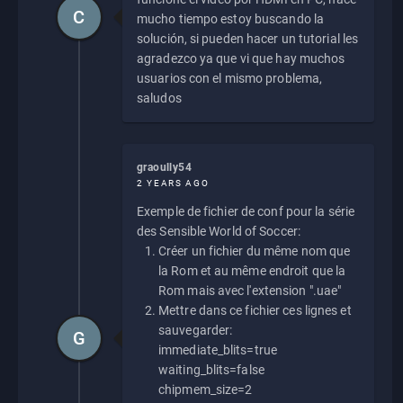
C
mucho tiempo estoy buscando la
solución, si pueden hacer un tutorial les
agradezco ya que vi que hay muchos
usuarios con el mismo problema,
saludos
graoully54
2 YEARS AGO
Exemple de fichier de conf pour la série
des Sensible World of Soccer:
Créer un fichier du même nom que
la Rom et au même endroit que la
Rom mais avec l'extension ".uae"
Mettre dans ce fichier ces lignes et
sauvegarder:
G
immediate_blits=true
waiting_blits=false
chipmem_size=2