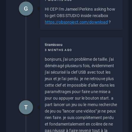
G
HI CEP I'm Jameel Perkins asking how
to get OBS STUDIO inside recalbox
https://obsproject.com/download
?
tiramissou
3 MONTHS AGO
bonjours, j'ai un problème de taille. j'ai
déménagé plusieurs fois, évidemment
j'ai sécurisé la clef USB avec tout les
jeux et je l'ai perdu. je ne retrouve plus
cette clef et impossible d'aller dans les
paramétrages pour faire une mise a
jour ou appuyer sur le bouton start. a
part lancer un jeu ou le menu recherche
T
de jeu ou "lancer une vidéos" je ne peux
rien faire. je suis complètement perdu
et fondamentalement en colère de ne
pas réussir à faire revenir tout à la