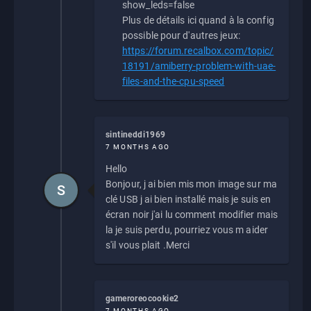
show_leds=false
Plus de détails ici quand à la config
possible pour d'autres jeux:
https://forum.recalbox.com/topic/
18191/amiberry-problem-with-uae-
files-and-the-cpu-speed
sintineddi1969
7 MONTHS AGO
Hello
Bonjour, j ai bien mis mon image sur ma
S
clé USB j ai bien installé mais je suis en
écran noir j'ai lu comment modifier mais
la je suis perdu, pourriez vous m aider
s'il vous plait .Merci
gameroreocookie2
7 MONTHS AGO