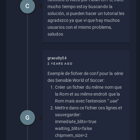
C
mucho tiempo estoy buscando la
solución, si pueden hacer un tutorial les
agradezco ya que vi que hay muchos
usuarios con el mismo problema,
saludos
graoully54
2 YEARS AGO
Exemple de fichier de conf pour la série
des Sensible World of Soccer:
Créer un fichier du même nom que
la Rom et au même endroit que la
Rom mais avec l'extension ".uae"
Mettre dans ce fichier ces lignes et
sauvegarder:
G
immediate_blits=true
waiting_blits=false
chipmem_size=2