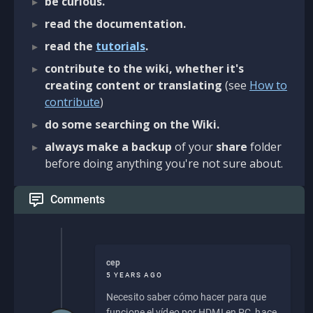
be curious.
read the documentation.
read the
tutorials
.
contribute to the wiki, whether it's
creating content or translating
(see
How to
contribute
)
do some searching on the Wiki.
always make a backup
of your
share
folder
before doing anything you're not sure about.
Comments
cep
5 YEARS AGO
Necesito saber cómo hacer para que
funcione el vídeo por HDMI en PC, hace