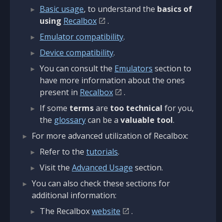
Basic usage
, to understand the
basics of
using
Recalbox
.
Emulator compatibility
.
Device compatibility
.
You can consult the
Emulators
section to
have more information about the ones
present in
Recalbox
.
If some
terms
are
too technical
for you,
the
glossary
can be a
valuable tool
.
For more advanced utilization of Recalbox:
Refer to the
tutorials
.
Visit the
Advanced Usage
section.
You can also check these sections for
additional information:
The Recalbox
website
.