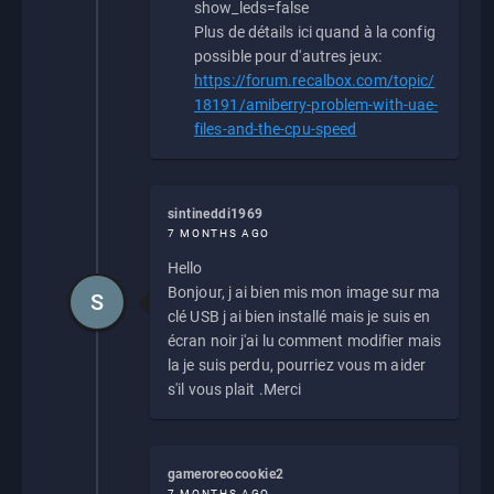
show_leds=false
Plus de détails ici quand à la config
possible pour d'autres jeux:
https://forum.recalbox.com/topic/
18191/amiberry-problem-with-uae-
files-and-the-cpu-speed
sintineddi1969
7 MONTHS AGO
Hello
Bonjour, j ai bien mis mon image sur ma
S
clé USB j ai bien installé mais je suis en
écran noir j'ai lu comment modifier mais
la je suis perdu, pourriez vous m aider
s'il vous plait .Merci
gameroreocookie2
7 MONTHS AGO