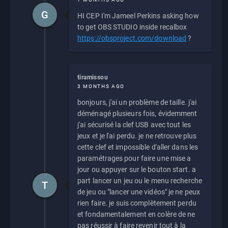
G
HI CEP I'm Jameel Perkins asking how
to get OBS STUDIO inside recalbox
https://obsproject.com/download
?
tiramissou
3 MONTHS AGO
bonjours, j'ai un problème de taille. j'ai
déménagé plusieurs fois, évidemment
j'ai sécurisé la clef USB avec tout les
jeux et je l'ai perdu. je ne retrouve plus
cette clef et impossible d'aller dans les
paramétrages pour faire une mise a
jour ou appuyer sur le bouton start. a
part lancer un jeu ou le menu recherche
T
de jeu ou "lancer une vidéos" je ne peux
rien faire. je suis complètement perdu
et fondamentalement en colère de ne
pas réussir à faire revenir tout à la