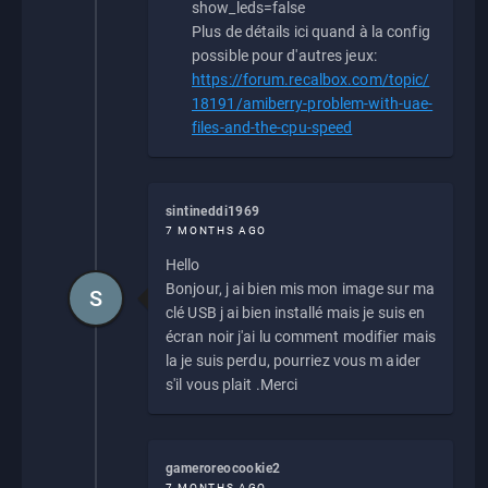
show_leds=false
Plus de détails ici quand à la config
possible pour d'autres jeux:
https://forum.recalbox.com/topic/
18191/amiberry-problem-with-uae-
files-and-the-cpu-speed
sintineddi1969
7 MONTHS AGO
Hello
Bonjour, j ai bien mis mon image sur ma
S
clé USB j ai bien installé mais je suis en
écran noir j'ai lu comment modifier mais
la je suis perdu, pourriez vous m aider
s'il vous plait .Merci
gameroreocookie2
7 MONTHS AGO