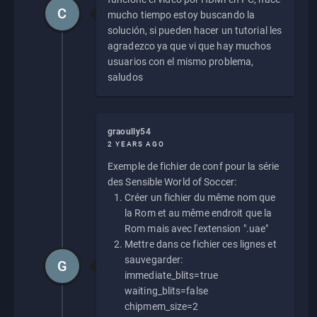
C
mucho tiempo estoy buscando la
solución, si pueden hacer un tutorial les
agradezco ya que vi que hay muchos
usuarios con el mismo problema,
saludos
graoully54
2 YEARS AGO
Exemple de fichier de conf pour la série
des Sensible World of Soccer:
Créer un fichier du même nom que
la Rom et au même endroit que la
Rom mais avec l'extension ".uae"
Mettre dans ce fichier ces lignes et
sauvegarder:
G
immediate_blits=true
waiting_blits=false
chipmem_size=2