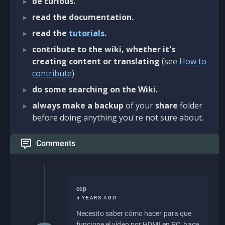
be curious.
read the documentation.
read the
tutorials
.
contribute to the wiki, whether it's
creating content or translating
(see
How to
contribute
)
do some searching on the Wiki.
always make a backup
of your
share
folder
before doing anything you're not sure about.
Comments
cep
5 YEARS AGO
Necesito saber cómo hacer para que
funcione el vídeo por HDMI en PC, hace