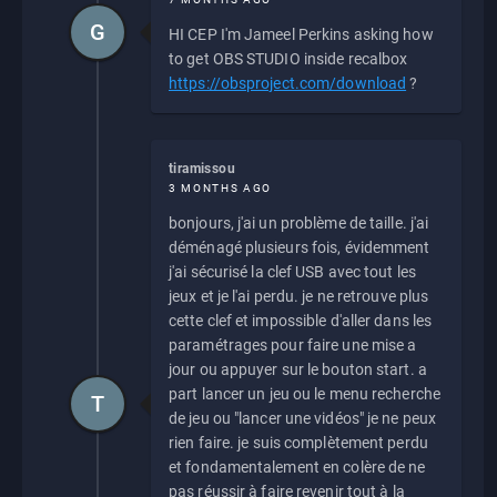
G
HI CEP I'm Jameel Perkins asking how
to get OBS STUDIO inside recalbox
https://obsproject.com/download
?
tiramissou
3 MONTHS AGO
bonjours, j'ai un problème de taille. j'ai
déménagé plusieurs fois, évidemment
j'ai sécurisé la clef USB avec tout les
jeux et je l'ai perdu. je ne retrouve plus
cette clef et impossible d'aller dans les
paramétrages pour faire une mise a
jour ou appuyer sur le bouton start. a
part lancer un jeu ou le menu recherche
T
de jeu ou "lancer une vidéos" je ne peux
rien faire. je suis complètement perdu
et fondamentalement en colère de ne
pas réussir à faire revenir tout à la