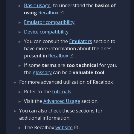
Basic usage
, to understand the
basics of
using
Recalbox
.
Emulator compatibility
.
Device compatibility
.
You can consult the
Emulators
section to
have more information about the ones
present in
Recalbox
.
If some
terms
are
too technical
for you,
the
glossary
can be a
valuable tool
.
For more advanced utilization of Recalbox:
Refer to the
tutorials
.
Visit the
Advanced Usage
section.
You can also check these sections for
additional information:
The Recalbox
website
.