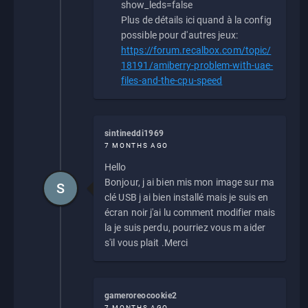
show_leds=false
Plus de détails ici quand à la config
possible pour d'autres jeux:
https://forum.recalbox.com/topic/
18191/amiberry-problem-with-uae-
files-and-the-cpu-speed
sintineddi1969
7 MONTHS AGO
Hello
Bonjour, j ai bien mis mon image sur ma
S
clé USB j ai bien installé mais je suis en
écran noir j'ai lu comment modifier mais
la je suis perdu, pourriez vous m aider
s'il vous plait .Merci
gameroreocookie2
7 MONTHS AGO