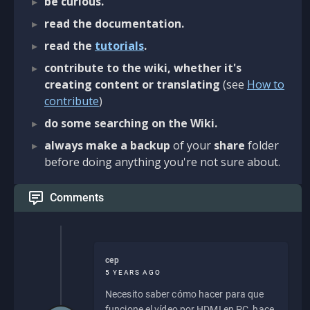
be curious.
read the documentation.
read the
tutorials
.
contribute to the wiki, whether it's
creating content or translating
(see
How to
contribute
)
do some searching on the Wiki.
always make a backup
of your
share
folder
before doing anything you're not sure about.
Comments
cep
5 YEARS AGO
Necesito saber cómo hacer para que
funcione el vídeo por HDMI en PC, hace