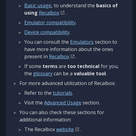
Basic usage
, to understand the
basics of
using
Recalbox
.
Emulator compatibility
.
Device compatibility
.
You can consult the
Emulators
section to
have more information about the ones
present in
Recalbox
.
If some
terms
are
too technical
for you,
the
glossary
can be a
valuable tool
.
For more advanced utilization of Recalbox:
Refer to the
tutorials
.
Visit the
Advanced Usage
section.
You can also check these sections for
additional information:
The Recalbox
website
.