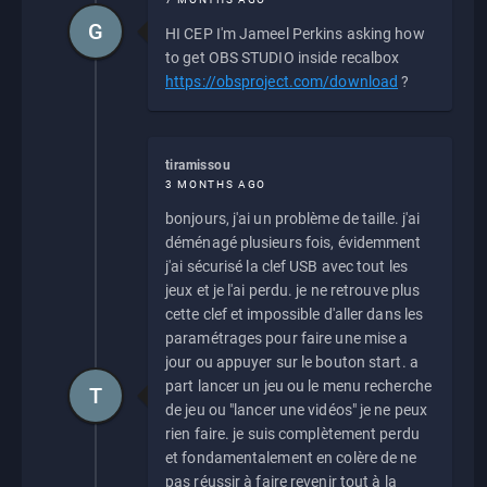
G
HI CEP I'm Jameel Perkins asking how
to get OBS STUDIO inside recalbox
https://obsproject.com/download
?
tiramissou
3 MONTHS AGO
bonjours, j'ai un problème de taille. j'ai
déménagé plusieurs fois, évidemment
j'ai sécurisé la clef USB avec tout les
jeux et je l'ai perdu. je ne retrouve plus
cette clef et impossible d'aller dans les
paramétrages pour faire une mise a
jour ou appuyer sur le bouton start. a
part lancer un jeu ou le menu recherche
T
de jeu ou "lancer une vidéos" je ne peux
rien faire. je suis complètement perdu
et fondamentalement en colère de ne
pas réussir à faire revenir tout à la