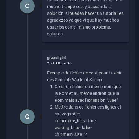
C
mucho tiempo estoy buscando la
solución, si pueden hacer un tutorial les
agradezco ya que vi que hay muchos
usuarios con el mismo problema,
saludos
graoully54
2 YEARS AGO
Exemple de fichier de conf pour la série
des Sensible World of Soccer:
Créer un fichier du même nom que
la Rom et au même endroit que la
Rom mais avec l'extension ".uae"
Mettre dans ce fichier ces lignes et
sauvegarder:
G
immediate_blits=true
waiting_blits=false
chipmem_size=2