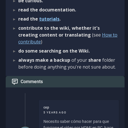
be curious.
read the documentation.
read the
tutorials
.
contribute to the wiki, whether it's
creating content or translating
(see
How to
contribute
)
do some searching on the Wiki.
always make a backup
of your
share
folder
before doing anything you're not sure about.
Comments
cep
5 YEARS AGO
Necesito saber cómo hacer para que
funcione el vídeo por HDMI en PC, hace