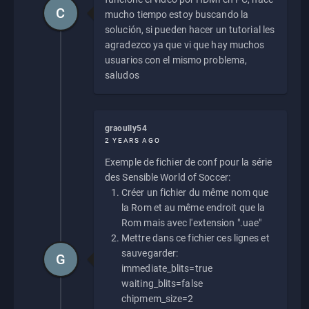
C
mucho tiempo estoy buscando la
solución, si pueden hacer un tutorial les
agradezco ya que vi que hay muchos
usuarios con el mismo problema,
saludos
graoully54
2 YEARS AGO
Exemple de fichier de conf pour la série
des Sensible World of Soccer:
Créer un fichier du même nom que
la Rom et au même endroit que la
Rom mais avec l'extension ".uae"
Mettre dans ce fichier ces lignes et
sauvegarder:
G
immediate_blits=true
waiting_blits=false
chipmem_size=2