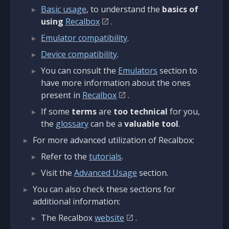
Basic usage
, to understand the
basics of
using
Recalbox
.
Emulator compatibility
.
Device compatibility
.
You can consult the
Emulators
section to
have more information about the ones
present in
Recalbox
.
If some
terms
are
too technical
for you,
the
glossary
can be a
valuable tool
.
For more advanced utilization of Recalbox:
Refer to the
tutorials
.
Visit the
Advanced Usage
section.
You can also check these sections for
additional information:
The Recalbox
website
.