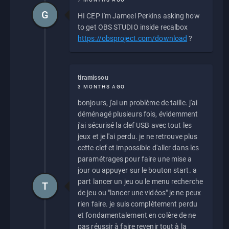
G
HI CEP I'm Jameel Perkins asking how
to get OBS STUDIO inside recalbox
https://obsproject.com/download
?
tiramissou
3 MONTHS AGO
bonjours, j'ai un problème de taille. j'ai
déménagé plusieurs fois, évidemment
j'ai sécurisé la clef USB avec tout les
jeux et je l'ai perdu. je ne retrouve plus
cette clef et impossible d'aller dans les
paramétrages pour faire une mise a
jour ou appuyer sur le bouton start. a
part lancer un jeu ou le menu recherche
T
de jeu ou "lancer une vidéos" je ne peux
rien faire. je suis complètement perdu
et fondamentalement en colère de ne
pas réussir à faire revenir tout à la