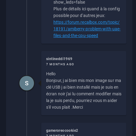
show_leds=false
Plus de détails ici quand à la config
possible pour d'autres jeux:
https://forum.recalbox.com/topic/
18191/amiberry-problem-with-uae-
files-and-the-cpu-speed
sintineddi1969
7 MONTHS AGO
Hello
Bonjour, j ai bien mis mon image sur ma
S
clé USB j ai bien installé mais je suis en
écran noir j'ai lu comment modifier mais
la je suis perdu, pourriez vous m aider
s'il vous plait .Merci
gameroreocookie2
7 MONTHS AGO