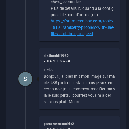
show_leds=false
Plus de détails ici quand à la config
possible pour d'autres jeux:
https://forum.recalbox.com/topic/
18191/amiberry-problem-with-uae-
files-and-the-cpu-speed
sintineddi1969
7 MONTHS AGO
Hello
Bonjour, j ai bien mis mon image sur ma
S
clé USB j ai bien installé mais je suis en
écran noir j'ai lu comment modifier mais
la je suis perdu, pourriez vous m aider
s'il vous plait .Merci
gameroreocookie2
7 MONTHS AGO