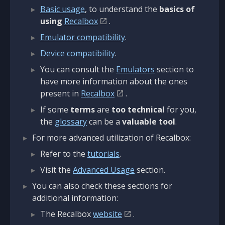
Basic usage
, to understand the
basics of
using
Recalbox
.
Emulator compatibility
.
Device compatibility
.
You can consult the
Emulators
section to
have more information about the ones
present in
Recalbox
.
If some
terms
are
too technical
for you,
the
glossary
can be a
valuable tool
.
For more advanced utilization of Recalbox:
Refer to the
tutorials
.
Visit the
Advanced Usage
section.
You can also check these sections for
additional information:
The Recalbox
website
.