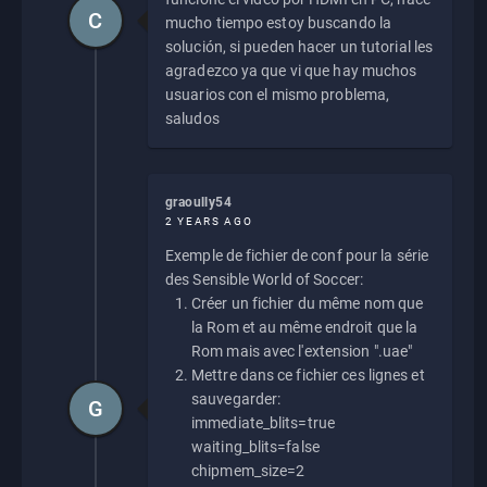
C
mucho tiempo estoy buscando la
solución, si pueden hacer un tutorial les
agradezco ya que vi que hay muchos
usuarios con el mismo problema,
saludos
graoully54
2 YEARS AGO
Exemple de fichier de conf pour la série
des Sensible World of Soccer:
Créer un fichier du même nom que
la Rom et au même endroit que la
Rom mais avec l'extension ".uae"
Mettre dans ce fichier ces lignes et
sauvegarder:
G
immediate_blits=true
waiting_blits=false
chipmem_size=2