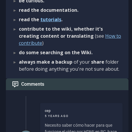
be curious.
read the documentation.
read the
tutorials
.
contribute to the wiki, whether it's
creating content or translating
(see
How to
contribute
)
do some searching on the Wiki.
always make a backup
of your
share
folder
before doing anything you're not sure about.
Comments
cep
5 YEARS AGO
Necesito saber cómo hacer para que
funcione el vídeo por HDMI en PC, hace