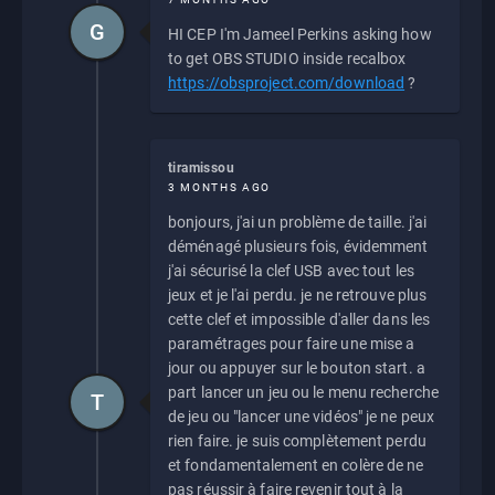
G
HI CEP I'm Jameel Perkins asking how
to get OBS STUDIO inside recalbox
https://obsproject.com/download
?
tiramissou
3 MONTHS AGO
bonjours, j'ai un problème de taille. j'ai
déménagé plusieurs fois, évidemment
j'ai sécurisé la clef USB avec tout les
jeux et je l'ai perdu. je ne retrouve plus
cette clef et impossible d'aller dans les
paramétrages pour faire une mise a
jour ou appuyer sur le bouton start. a
part lancer un jeu ou le menu recherche
T
de jeu ou "lancer une vidéos" je ne peux
rien faire. je suis complètement perdu
et fondamentalement en colère de ne
pas réussir à faire revenir tout à la