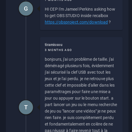
G
HI CEP I'm Jameel Perkins asking how
to get OBS STUDIO inside recalbox
https://obsproject.com/download
?
tiramissou
3 MONTHS AGO
bonjours, j'ai un problème de taille. j'ai
déménagé plusieurs fois, évidemment
j'ai sécurisé la clef USB avec tout les
jeux et je l'ai perdu. je ne retrouve plus
cette clef et impossible d'aller dans les
paramétrages pour faire une mise a
jour ou appuyer sur le bouton start. a
part lancer un jeu ou le menu recherche
T
de jeu ou "lancer une vidéos" je ne peux
rien faire. je suis complètement perdu
et fondamentalement en colère de ne
pas réussir à faire revenir tout à la