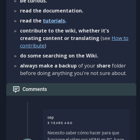
be curious.
read the documentation.
read the
tutorials
.
contribute to the wiki, whether it's
creating content or translating
(see
How to
contribute
)
do some searching on the Wiki.
always make a backup
of your
share
folder
before doing anything you're not sure about.
Comments
cep
5 YEARS AGO
Necesito saber cómo hacer para que
funcione el vídeo por HDMI en PC, hace