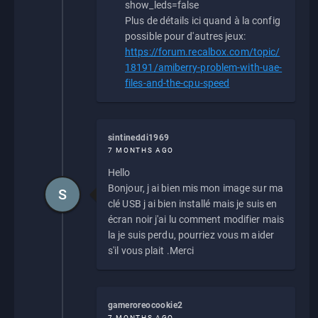
show_leds=false
Plus de détails ici quand à la config
possible pour d'autres jeux:
https://forum.recalbox.com/topic/
18191/amiberry-problem-with-uae-
files-and-the-cpu-speed
sintineddi1969
7 MONTHS AGO
Hello
Bonjour, j ai bien mis mon image sur ma
S
clé USB j ai bien installé mais je suis en
écran noir j'ai lu comment modifier mais
la je suis perdu, pourriez vous m aider
s'il vous plait .Merci
gameroreocookie2
7 MONTHS AGO