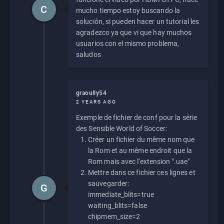
C
mucho tiempo estoy buscando la
solución, si pueden hacer un tutorial les
agradezco ya que vi que hay muchos
usuarios con el mismo problema,
saludos
graoully54
2 YEARS AGO
Exemple de fichier de conf pour la série
des Sensible World of Soccer:
Créer un fichier du même nom que
la Rom et au même endroit que la
Rom mais avec l'extension ".uae"
Mettre dans ce fichier ces lignes et
sauvegarder:
G
immediate_blits=true
waiting_blits=false
chipmem_size=2