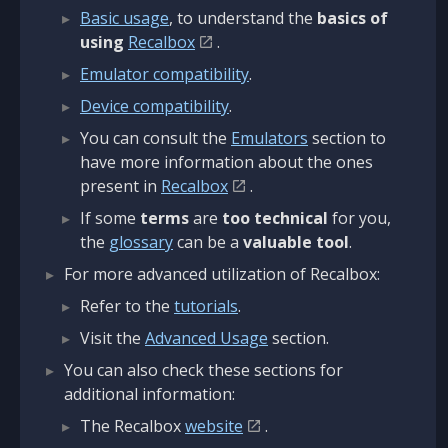
Basic usage
, to understand the
basics of
using
Recalbox
.
Emulator compatibility
.
Device compatibility
.
You can consult the
Emulators
section to
have more information about the ones
present in
Recalbox
.
If some
terms
are
too technical
for you,
the
glossary
can be a
valuable tool
.
For more advanced utilization of Recalbox:
Refer to the
tutorials
.
Visit the
Advanced Usage
section.
You can also check these sections for
additional information:
The Recalbox
website
.