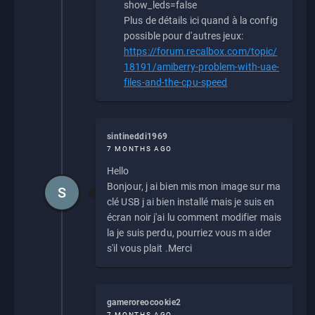
show_leds=false
Plus de détails ici quand à la config
possible pour d'autres jeux:
https://forum.recalbox.com/topic/
18191/amiberry-problem-with-uae-
files-and-the-cpu-speed
sintineddi1969
7 MONTHS AGO
Hello
Bonjour, j ai bien mis mon image sur ma
S
clé USB j ai bien installé mais je suis en
écran noir j'ai lu comment modifier mais
la je suis perdu, pourriez vous m aider
s'il vous plait .Merci
gameroreocookie2
7 MONTHS AGO