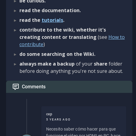
be curious.
read the documentation.
read the
tutorials
.
contribute to the wiki, whether it's
creating content or translating
(see
How to
contribute
)
do some searching on the Wiki.
always make a backup
of your
share
folder
before doing anything you're not sure about.
Comments
cep
5 YEARS AGO
Necesito saber cómo hacer para que
funcione el vídeo por HDMI en PC, hace