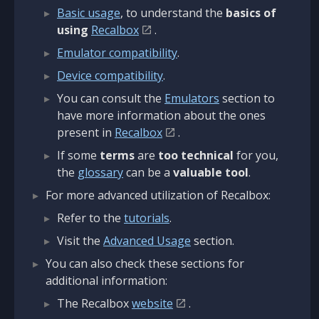
Basic usage
, to understand the
basics of
using
Recalbox
.
Emulator compatibility
.
Device compatibility
.
You can consult the
Emulators
section to
have more information about the ones
present in
Recalbox
.
If some
terms
are
too technical
for you,
the
glossary
can be a
valuable tool
.
For more advanced utilization of Recalbox:
Refer to the
tutorials
.
Visit the
Advanced Usage
section.
You can also check these sections for
additional information:
The Recalbox
website
.