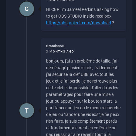
G
HI CEP I'm Jameel Perkins asking how
to get OBS STUDIO inside recalbox
https://obsproject.com/download
?
tiramissou
3 MONTHS AGO
bonjours, j'ai un problème de taille. j'ai
déménagé plusieurs fois, évidemment
j'ai sécurisé la clef USB avec tout les
jeux et je l'ai perdu. je ne retrouve plus
cette clef et impossible d'aller dans les
paramétrages pour faire une mise a
jour ou appuyer sur le bouton start. a
part lancer un jeu ou le menu recherche
T
de jeu ou "lancer une vidéos" je ne peux
rien faire. je suis complètement perdu
et fondamentalement en colère de ne
pas réussir à faire revenir tout à la