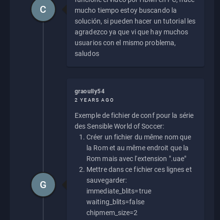
C
mucho tiempo estoy buscando la
solución, si pueden hacer un tutorial les
agradezco ya que vi que hay muchos
usuarios con el mismo problema,
saludos
graoully54
2 YEARS AGO
Exemple de fichier de conf pour la série
des Sensible World of Soccer:
Créer un fichier du même nom que
la Rom et au même endroit que la
Rom mais avec l'extension ".uae"
Mettre dans ce fichier ces lignes et
sauvegarder:
G
immediate_blits=true
waiting_blits=false
chipmem_size=2