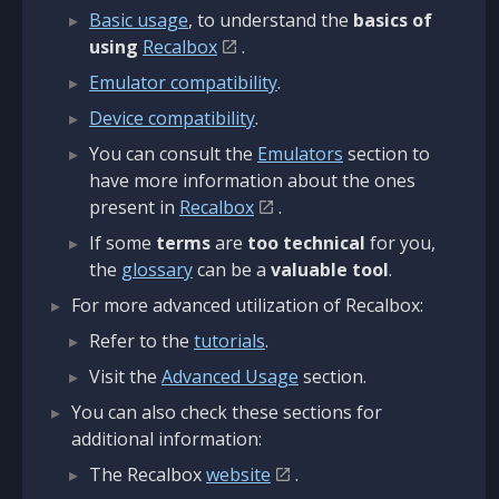
Basic usage
, to understand the
basics of
using
Recalbox
.
Emulator compatibility
.
Device compatibility
.
You can consult the
Emulators
section to
have more information about the ones
present in
Recalbox
.
If some
terms
are
too technical
for you,
the
glossary
can be a
valuable tool
.
For more advanced utilization of Recalbox:
Refer to the
tutorials
.
Visit the
Advanced Usage
section.
You can also check these sections for
additional information:
The Recalbox
website
.