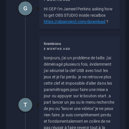
G
HI CEP I'm Jameel Perkins asking how
to get OBS STUDIO inside recalbox
https://obsproject.com/download
?
tiramissou
3 MONTHS AGO
bonjours, j'ai un problème de taille. j'ai
déménagé plusieurs fois, évidemment
j'ai sécurisé la clef USB avec tout les
jeux et je l'ai perdu. je ne retrouve plus
cette clef et impossible d'aller dans les
paramétrages pour faire une mise a
jour ou appuyer sur le bouton start. a
part lancer un jeu ou le menu recherche
T
de jeu ou "lancer une vidéos" je ne peux
rien faire. je suis complètement perdu
et fondamentalement en colère de ne
pas réussir à faire revenir tout à la