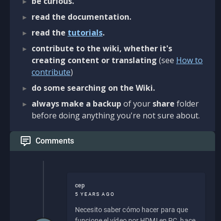
be curious.
read the documentation.
read the
tutorials
.
contribute to the wiki, whether it's
creating content or translating
(see
How to
contribute
)
do some searching on the Wiki.
always make a backup
of your
share
folder
before doing anything you're not sure about.
Comments
cep
5 YEARS AGO
Necesito saber cómo hacer para que
funcione el vídeo por HDMI en PC, hace