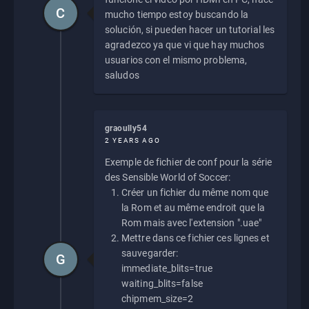
C
mucho tiempo estoy buscando la
solución, si pueden hacer un tutorial les
agradezco ya que vi que hay muchos
usuarios con el mismo problema,
saludos
graoully54
2 YEARS AGO
Exemple de fichier de conf pour la série
des Sensible World of Soccer:
Créer un fichier du même nom que
la Rom et au même endroit que la
Rom mais avec l'extension ".uae"
Mettre dans ce fichier ces lignes et
sauvegarder:
G
immediate_blits=true
waiting_blits=false
chipmem_size=2