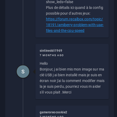
show_leds=false
Plus de détails ici quand à la config
possible pour d'autres jeux:
https://forum.recalbox.com/topic/
18191/amiberry-problem-with-uae-
files-and-the-cpu-speed
sintineddi1969
7 MONTHS AGO
Hello
Bonjour, j ai bien mis mon image sur ma
S
clé USB j ai bien installé mais je suis en
écran noir j'ai lu comment modifier mais
la je suis perdu, pourriez vous m aider
s'il vous plait .Merci
gameroreocookie2
7 MONTHS AGO