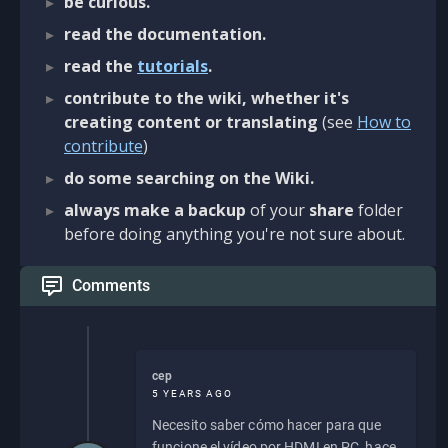
be curious.
read the documentation.
read the
tutorials
.
contribute to the wiki, whether it's
creating content or translating
(see
How to
contribute
)
do some searching on the Wiki.
always make a backup
of your
share
folder
before doing anything you're not sure about.
Comments
cep
5 YEARS AGO
Necesito saber cómo hacer para que
funcione el vídeo por HDMI en PC, hace