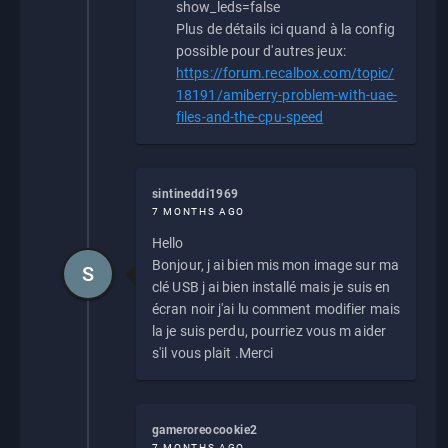
show_leds=false
Plus de détails ici quand à la config
possible pour d'autres jeux:
https://forum.recalbox.com/topic/
18191/amiberry-problem-with-uae-
files-and-the-cpu-speed
sintineddi1969
7 MONTHS AGO
Hello
Bonjour, j ai bien mis mon image sur ma
S
clé USB j ai bien installé mais je suis en
écran noir j'ai lu comment modifier mais
la je suis perdu, pourriez vous m aider
s'il vous plait .Merci
gameroreocookie2
7 MONTHS AGO