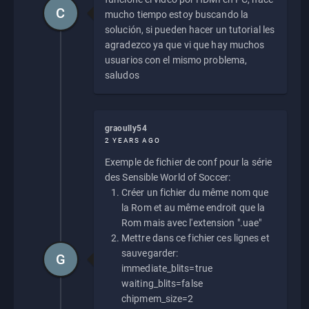
C
mucho tiempo estoy buscando la
solución, si pueden hacer un tutorial les
agradezco ya que vi que hay muchos
usuarios con el mismo problema,
saludos
graoully54
2 YEARS AGO
Exemple de fichier de conf pour la série
des Sensible World of Soccer:
Créer un fichier du même nom que
la Rom et au même endroit que la
Rom mais avec l'extension ".uae"
Mettre dans ce fichier ces lignes et
sauvegarder:
G
immediate_blits=true
waiting_blits=false
chipmem_size=2