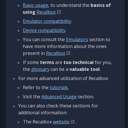
Basic usage
, to understand the
basics of
using
Recalbox
.
Emulator compatibility
.
Device compatibility
.
You can consult the
Emulators
section to
have more information about the ones
present in
Recalbox
.
If some
terms
are
too technical
for you,
the
glossary
can be a
valuable tool
.
For more advanced utilization of Recalbox:
Refer to the
tutorials
.
Visit the
Advanced Usage
section.
You can also check these sections for
additional information:
The Recalbox
website
.