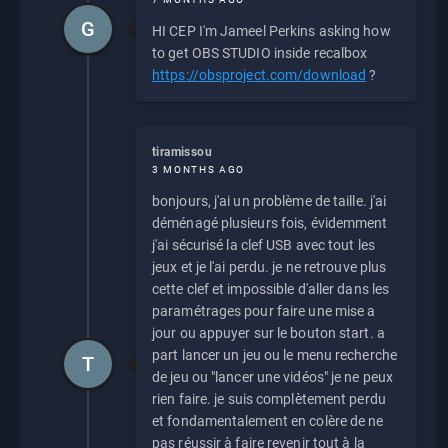
G
HI CEP I'm Jameel Perkins asking how
to get OBS STUDIO inside recalbox
https://obsproject.com/download
?
tiramissou
3 MONTHS AGO
bonjours, j'ai un problème de taille. j'ai
déménagé plusieurs fois, évidemment
j'ai sécurisé la clef USB avec tout les
jeux et je l'ai perdu. je ne retrouve plus
cette clef et impossible d'aller dans les
paramétrages pour faire une mise a
jour ou appuyer sur le bouton start. a
part lancer un jeu ou le menu recherche
T
de jeu ou "lancer une vidéos" je ne peux
rien faire. je suis complètement perdu
et fondamentalement en colère de ne
pas réussir à faire revenir tout à la