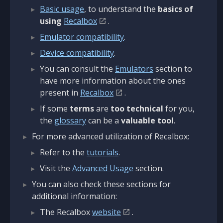
Basic usage
, to understand the
basics of
using
Recalbox
.
Emulator compatibility
.
Device compatibility
.
You can consult the
Emulators
section to
have more information about the ones
present in
Recalbox
.
If some
terms
are
too technical
for you,
the
glossary
can be a
valuable tool
.
For more advanced utilization of Recalbox:
Refer to the
tutorials
.
Visit the
Advanced Usage
section.
You can also check these sections for
additional information:
The Recalbox
website
.