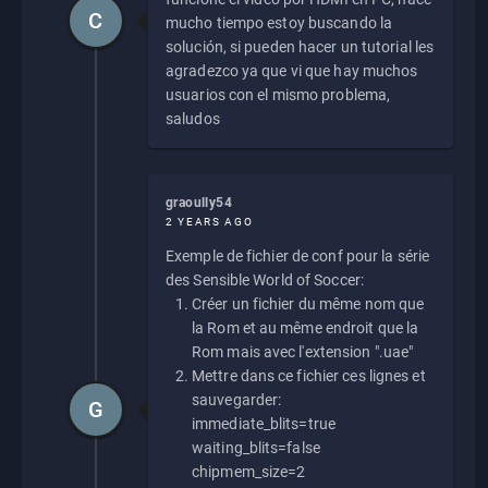
C
mucho tiempo estoy buscando la
solución, si pueden hacer un tutorial les
agradezco ya que vi que hay muchos
usuarios con el mismo problema,
saludos
graoully54
2 YEARS AGO
Exemple de fichier de conf pour la série
des Sensible World of Soccer:
Créer un fichier du même nom que
la Rom et au même endroit que la
Rom mais avec l'extension ".uae"
Mettre dans ce fichier ces lignes et
sauvegarder:
G
immediate_blits=true
waiting_blits=false
chipmem_size=2