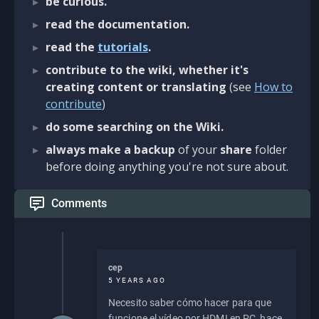
be curious.
read the documentation.
read the
tutorials
.
contribute to the wiki, whether it's
creating content or translating
(see
How to
contribute
)
do some searching on the Wiki.
always make a backup
of your
share
folder
before doing anything you're not sure about.
Comments
cep
5 YEARS AGO
Necesito saber cómo hacer para que
funcione el vídeo por HDMI en PC, hace