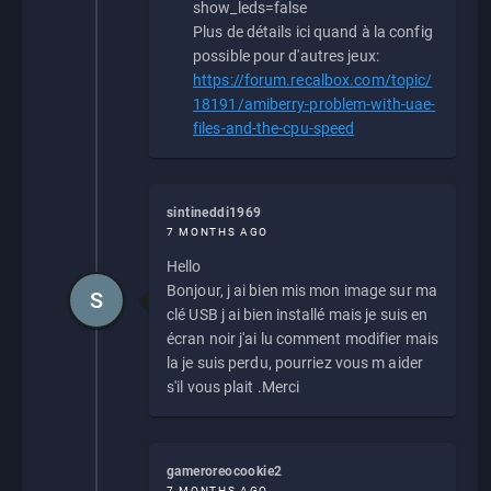
show_leds=false
Plus de détails ici quand à la config
possible pour d'autres jeux:
https://forum.recalbox.com/topic/
18191/amiberry-problem-with-uae-
files-and-the-cpu-speed
sintineddi1969
7 MONTHS AGO
Hello
Bonjour, j ai bien mis mon image sur ma
S
clé USB j ai bien installé mais je suis en
écran noir j'ai lu comment modifier mais
la je suis perdu, pourriez vous m aider
s'il vous plait .Merci
gameroreocookie2
7 MONTHS AGO