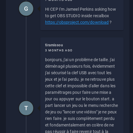
G
HI CEP I'm Jameel Perkins asking how
to get OBS STUDIO inside recalbox
https://obsproject.com/download
?
tiramissou
3 MONTHS AGO
bonjours, j'ai un problème de taille. j'ai
déménagé plusieurs fois, évidemment
j'ai sécurisé la clef USB avec tout les
jeux et je l'ai perdu. je ne retrouve plus
cette clef et impossible d'aller dans les
paramétrages pour faire une mise a
jour ou appuyer sur le bouton start. a
part lancer un jeu ou le menu recherche
T
de jeu ou "lancer une vidéos" je ne peux
rien faire. je suis complètement perdu
et fondamentalement en colère de ne
pas réussir à faire revenir tout à la