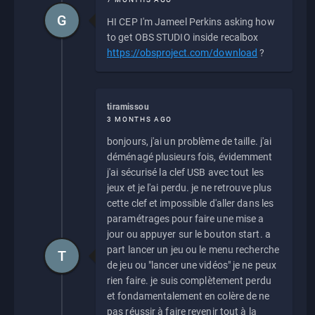
G
HI CEP I'm Jameel Perkins asking how
to get OBS STUDIO inside recalbox
https://obsproject.com/download
?
tiramissou
3 MONTHS AGO
bonjours, j'ai un problème de taille. j'ai
déménagé plusieurs fois, évidemment
j'ai sécurisé la clef USB avec tout les
jeux et je l'ai perdu. je ne retrouve plus
cette clef et impossible d'aller dans les
paramétrages pour faire une mise a
jour ou appuyer sur le bouton start. a
part lancer un jeu ou le menu recherche
T
de jeu ou "lancer une vidéos" je ne peux
rien faire. je suis complètement perdu
et fondamentalement en colère de ne
pas réussir à faire revenir tout à la