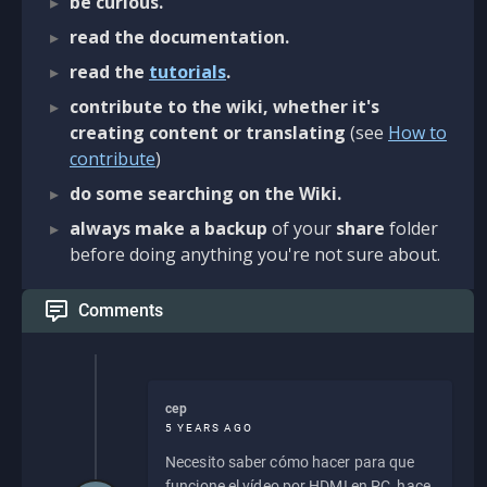
be curious.
read the documentation.
read the
tutorials
.
contribute to the wiki, whether it's
creating content or translating
(see
How to
contribute
)
do some searching on the Wiki.
always make a backup
of your
share
folder
before doing anything you're not sure about.
Comments
cep
5 YEARS AGO
Necesito saber cómo hacer para que
funcione el vídeo por HDMI en PC, hace