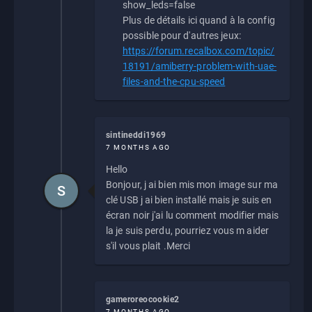
show_leds=false
Plus de détails ici quand à la config
possible pour d'autres jeux:
https://forum.recalbox.com/topic/
18191/amiberry-problem-with-uae-
files-and-the-cpu-speed
sintineddi1969
7 MONTHS AGO
Hello
Bonjour, j ai bien mis mon image sur ma
S
clé USB j ai bien installé mais je suis en
écran noir j'ai lu comment modifier mais
la je suis perdu, pourriez vous m aider
s'il vous plait .Merci
gameroreocookie2
7 MONTHS AGO