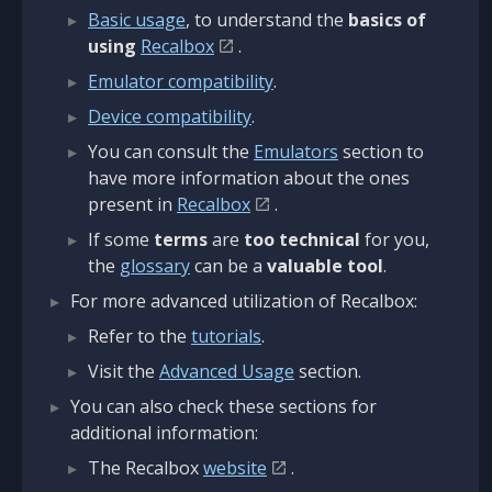
Basic usage
, to understand the
basics of
using
Recalbox
.
Emulator compatibility
.
Device compatibility
.
You can consult the
Emulators
section to
have more information about the ones
present in
Recalbox
.
If some
terms
are
too technical
for you,
the
glossary
can be a
valuable tool
.
For more advanced utilization of Recalbox:
Refer to the
tutorials
.
Visit the
Advanced Usage
section.
You can also check these sections for
additional information:
The Recalbox
website
.