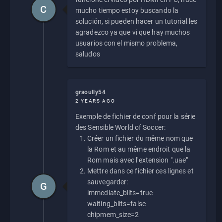
C
mucho tiempo estoy buscando la
solución, si pueden hacer un tutorial les
agradezco ya que vi que hay muchos
usuarios con el mismo problema,
saludos
graoully54
2 YEARS AGO
Exemple de fichier de conf pour la série
des Sensible World of Soccer:
Créer un fichier du même nom que
la Rom et au même endroit que la
Rom mais avec l'extension ".uae"
Mettre dans ce fichier ces lignes et
sauvegarder:
G
immediate_blits=true
waiting_blits=false
chipmem_size=2