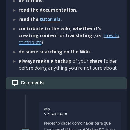
be curious.
read the documentation.
read the
tutorials
.
contribute to the wiki, whether it's
creating content or translating
(see
How to
contribute
)
do some searching on the Wiki.
always make a backup
of your
share
folder
before doing anything you're not sure about.
Comments
cep
5 YEARS AGO
Necesito saber cómo hacer para que
funcione el vídeo por HDMI en PC, hace