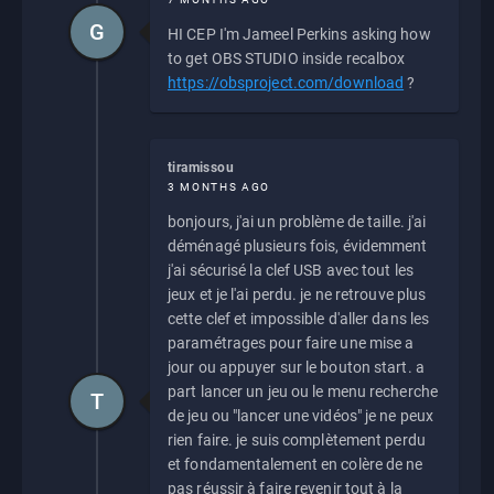
G
HI CEP I'm Jameel Perkins asking how
to get OBS STUDIO inside recalbox
https://obsproject.com/download
?
tiramissou
3 MONTHS AGO
bonjours, j'ai un problème de taille. j'ai
déménagé plusieurs fois, évidemment
j'ai sécurisé la clef USB avec tout les
jeux et je l'ai perdu. je ne retrouve plus
cette clef et impossible d'aller dans les
paramétrages pour faire une mise a
jour ou appuyer sur le bouton start. a
part lancer un jeu ou le menu recherche
T
de jeu ou "lancer une vidéos" je ne peux
rien faire. je suis complètement perdu
et fondamentalement en colère de ne
pas réussir à faire revenir tout à la