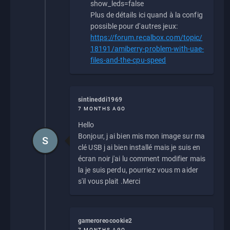
show_leds=false
Plus de détails ici quand à la config
possible pour d'autres jeux:
https://forum.recalbox.com/topic/
18191/amiberry-problem-with-uae-
files-and-the-cpu-speed
sintineddi1969
7 MONTHS AGO
Hello
Bonjour, j ai bien mis mon image sur ma
S
clé USB j ai bien installé mais je suis en
écran noir j'ai lu comment modifier mais
la je suis perdu, pourriez vous m aider
s'il vous plait .Merci
gameroreocookie2
7 MONTHS AGO