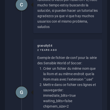
C
mucho tiempo estoy buscando la
solución, si pueden hacer un tutorial les
agradezco ya que vi que hay muchos
usuarios con el mismo problema,
saludos
graoully54
2 YEARS AGO
Exemple de fichier de conf pour la série
des Sensible World of Soccer:
Créer un fichier du même nom que
la Rom et au même endroit que la
Rom mais avec l'extension ".uae"
Mettre dans ce fichier ces lignes et
sauvegarder:
G
immediate_blits=true
waiting_blits=false
chipmem_size=2