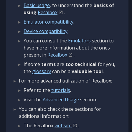
Basic usage
, to understand the
basics of
using
Recalbox
.
Emulator compatibility
.
Device compatibility
.
You can consult the
Emulators
section to
have more information about the ones
present in
Recalbox
.
If some
terms
are
too technical
for you,
the
glossary
can be a
valuable tool
.
For more advanced utilization of Recalbox:
Refer to the
tutorials
.
Visit the
Advanced Usage
section.
You can also check these sections for
additional information:
The Recalbox
website
.