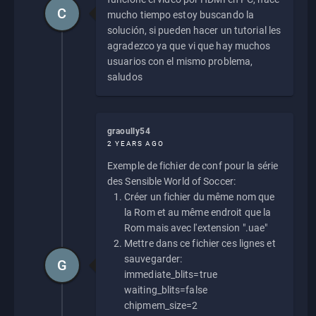
C
mucho tiempo estoy buscando la
solución, si pueden hacer un tutorial les
agradezco ya que vi que hay muchos
usuarios con el mismo problema,
saludos
graoully54
2 YEARS AGO
Exemple de fichier de conf pour la série
des Sensible World of Soccer:
Créer un fichier du même nom que
la Rom et au même endroit que la
Rom mais avec l'extension ".uae"
Mettre dans ce fichier ces lignes et
sauvegarder:
G
immediate_blits=true
waiting_blits=false
chipmem_size=2