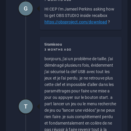
G
HI CEP I'm Jameel Perkins asking how
to get OBS STUDIO inside recalbox
https://obsproject.com/download
?
tiramissou
3 MONTHS AGO
bonjours, j'ai un problème de taille. j'ai
déménagé plusieurs fois, évidemment
j'ai sécurisé la clef USB avec tout les
jeux et je l'ai perdu. je ne retrouve plus
cette clef et impossible d'aller dans les
paramétrages pour faire une mise a
jour ou appuyer sur le bouton start. a
part lancer un jeu ou le menu recherche
T
de jeu ou "lancer une vidéos" je ne peux
rien faire. je suis complètement perdu
et fondamentalement en colère de ne
pas réussir à faire revenir tout à la