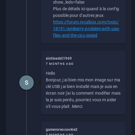
show_leds=false
Plus de détails ici quand à la config
possible pour d'autres jeux:
https://forum.recalbox.com/topic/
18191/amiberry-problem-with-uae-
files-and-the-cpu-speed
sintineddi1969
7 MONTHS AGO
Hello
Bonjour, j ai bien mis mon image sur ma
S
clé USB j ai bien installé mais je suis en
écran noir j'ai lu comment modifier mais
la je suis perdu, pourriez vous m aider
s'il vous plait .Merci
gameroreocookie2
7 MONTHS AGO