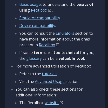
Basic usage
, to understand the
basics of
using
Recalbox
.
Emulator compatibility
.
Device compatibility
.
You can consult the
Emulators
section to
have more information about the ones
present in
Recalbox
.
If some
terms
are
too technical
for you,
the
glossary
can be a
valuable tool
.
For more advanced utilization of Recalbox:
Refer to the
tutorials
.
Visit the
Advanced Usage
section.
You can also check these sections for
additional information:
The Recalbox
website
.