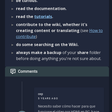
be curious.
read the documentation.
read the
tutorials
.
contribute to the wiki, whether it's
creating content or translating
(see
How to
contribute
)
do some searching on the Wiki.
always make a backup
of your
share
folder
before doing anything you're not sure about.
Comments
cep
5 YEARS AGO
Necesito saber cómo hacer para que
funcione el vídeo por HDMI en PC, hace