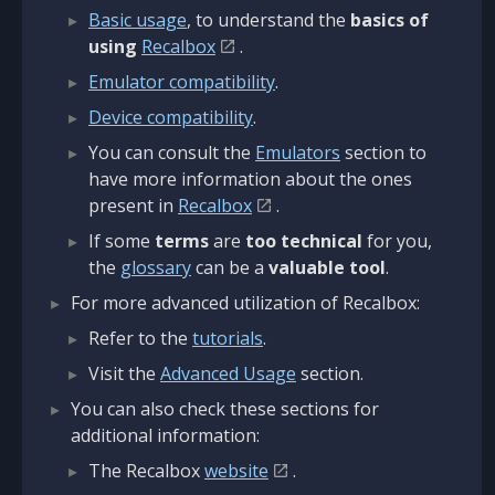
Basic usage
, to understand the
basics of
using
Recalbox
.
Emulator compatibility
.
Device compatibility
.
You can consult the
Emulators
section to
have more information about the ones
present in
Recalbox
.
If some
terms
are
too technical
for you,
the
glossary
can be a
valuable tool
.
For more advanced utilization of Recalbox:
Refer to the
tutorials
.
Visit the
Advanced Usage
section.
You can also check these sections for
additional information:
The Recalbox
website
.