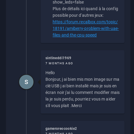
show_leds=false
Plus de détails ici quand à la config
possible pour d'autres jeux:
https://forum.recalbox.com/topic/
18191/amiberry-problem-with-uae-
files-and-the-cpu-speed
sintineddi1969
7 MONTHS AGO
Hello
Bonjour, j ai bien mis mon image sur ma
S
clé USB j ai bien installé mais je suis en
écran noir j'ai lu comment modifier mais
la je suis perdu, pourriez vous m aider
s'il vous plait .Merci
gameroreocookie2
7 MONTHS AGO