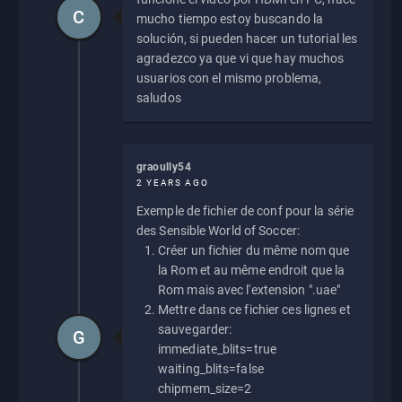
C
mucho tiempo estoy buscando la
solución, si pueden hacer un tutorial les
agradezco ya que vi que hay muchos
usuarios con el mismo problema,
saludos
graoully54
2 YEARS AGO
Exemple de fichier de conf pour la série
des Sensible World of Soccer:
Créer un fichier du même nom que
la Rom et au même endroit que la
Rom mais avec l'extension ".uae"
Mettre dans ce fichier ces lignes et
sauvegarder:
G
immediate_blits=true
waiting_blits=false
chipmem_size=2