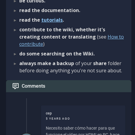
be curious.
read the documentation.
read the
tutorials
.
contribute to the wiki, whether it's
creating content or translating
(see
How to
contribute
)
do some searching on the Wiki.
always make a backup
of your
share
folder
before doing anything you're not sure about.
Comments
cep
5 YEARS AGO
Necesito saber cómo hacer para que
funcione el vídeo por HDMI en PC, hace