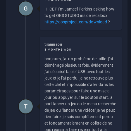
G
HI CEP I'm Jameel Perkins asking how
to get OBS STUDIO inside recalbox
https://obsproject.com/download
?
tiramissou
3 MONTHS AGO
bonjours, j'ai un problème de taille. j'ai
déménagé plusieurs fois, évidemment
j'ai sécurisé la clef USB avec tout les
jeux et je l'ai perdu. je ne retrouve plus
cette clef et impossible d'aller dans les
paramétrages pour faire une mise a
jour ou appuyer sur le bouton start. a
part lancer un jeu ou le menu recherche
T
de jeu ou "lancer une vidéos" je ne peux
rien faire. je suis complètement perdu
et fondamentalement en colère de ne
pas réussir à faire revenir tout à la