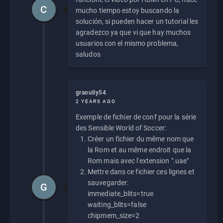
C
mucho tiempo estoy buscando la
solución, si pueden hacer un tutorial les
agradezco ya que vi que hay muchos
usuarios con el mismo problema,
saludos
graoully54
2 YEARS AGO
Exemple de fichier de conf pour la série
des Sensible World of Soccer:
Créer un fichier du même nom que
la Rom et au même endroit que la
Rom mais avec l'extension ".uae"
Mettre dans ce fichier ces lignes et
sauvegarder:
G
immediate_blits=true
waiting_blits=false
chipmem_size=2