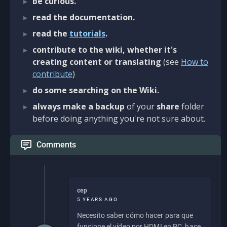
be curious.
read the documentation.
read the
tutorials
.
contribute to the wiki, whether it's
creating content or translating
(see
How to
contribute
)
do some searching on the Wiki.
always make a backup
of your
share
folder
before doing anything you're not sure about.
Comments
cep
5 YEARS AGO
Necesito saber cómo hacer para que
funcione el vídeo por HDMI en PC, hace