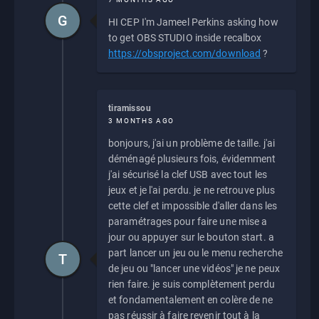
G
HI CEP I'm Jameel Perkins asking how
to get OBS STUDIO inside recalbox
https://obsproject.com/download
?
tiramissou
3 MONTHS AGO
bonjours, j'ai un problème de taille. j'ai
déménagé plusieurs fois, évidemment
j'ai sécurisé la clef USB avec tout les
jeux et je l'ai perdu. je ne retrouve plus
cette clef et impossible d'aller dans les
paramétrages pour faire une mise a
jour ou appuyer sur le bouton start. a
part lancer un jeu ou le menu recherche
T
de jeu ou "lancer une vidéos" je ne peux
rien faire. je suis complètement perdu
et fondamentalement en colère de ne
pas réussir à faire revenir tout à la