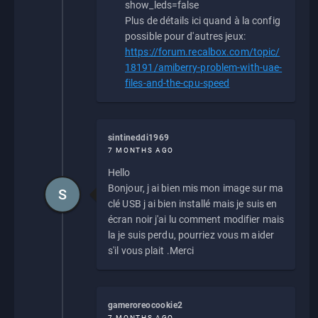
show_leds=false
Plus de détails ici quand à la config
possible pour d'autres jeux:
https://forum.recalbox.com/topic/
18191/amiberry-problem-with-uae-
files-and-the-cpu-speed
sintineddi1969
7 MONTHS AGO
Hello
Bonjour, j ai bien mis mon image sur ma
S
clé USB j ai bien installé mais je suis en
écran noir j'ai lu comment modifier mais
la je suis perdu, pourriez vous m aider
s'il vous plait .Merci
gameroreocookie2
7 MONTHS AGO