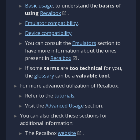
Basic usage
, to understand the
basics of
using
Recalbox
.
Emulator compatibility
.
Device compatibility
.
You can consult the
Emulators
section to
have more information about the ones
present in
Recalbox
.
If some
terms
are
too technical
for you,
the
glossary
can be a
valuable tool
.
For more advanced utilization of Recalbox:
Refer to the
tutorials
.
Visit the
Advanced Usage
section.
You can also check these sections for
additional information:
The Recalbox
website
.