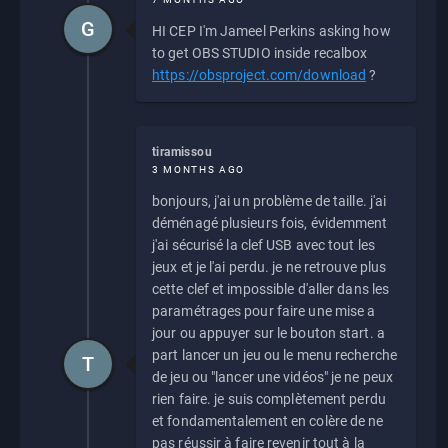
G
HI CEP I'm Jameel Perkins asking how
to get OBS STUDIO inside recalbox
https://obsproject.com/download
?
tiramissou
3 MONTHS AGO
bonjours, j'ai un problème de taille. j'ai
déménagé plusieurs fois, évidemment
j'ai sécurisé la clef USB avec tout les
jeux et je l'ai perdu. je ne retrouve plus
cette clef et impossible d'aller dans les
paramétrages pour faire une mise a
jour ou appuyer sur le bouton start. a
part lancer un jeu ou le menu recherche
T
de jeu ou "lancer une vidéos" je ne peux
rien faire. je suis complètement perdu
et fondamentalement en colère de ne
pas réussir à faire revenir tout à la