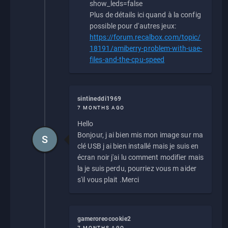
show_leds=false
Plus de détails ici quand à la config
possible pour d'autres jeux:
https://forum.recalbox.com/topic/
18191/amiberry-problem-with-uae-
files-and-the-cpu-speed
sintineddi1969
7 MONTHS AGO
Hello
Bonjour, j ai bien mis mon image sur ma
S
clé USB j ai bien installé mais je suis en
écran noir j'ai lu comment modifier mais
la je suis perdu, pourriez vous m aider
s'il vous plait .Merci
gameroreocookie2
7 MONTHS AGO