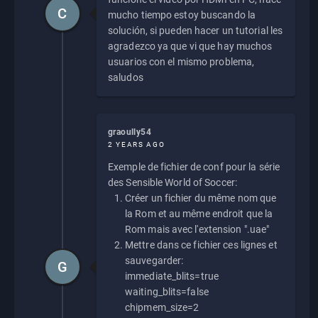
C
mucho tiempo estoy buscando la
solución, si pueden hacer un tutorial les
agradezco ya que vi que hay muchos
usuarios con el mismo problema,
saludos
graoully54
2 YEARS AGO
Exemple de fichier de conf pour la série
des Sensible World of Soccer:
Créer un fichier du même nom que
la Rom et au même endroit que la
Rom mais avec l'extension ".uae"
Mettre dans ce fichier ces lignes et
sauvegarder:
G
immediate_blits=true
waiting_blits=false
chipmem_size=2