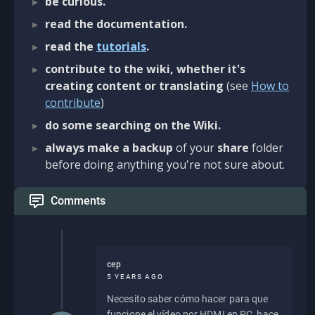
be curious.
read the documentation.
read the
tutorials
.
contribute to the wiki, whether it's
creating content or translating
(see
How to
contribute
)
do some searching on the Wiki.
always make a backup
of your
share
folder
before doing anything you're not sure about.
Comments
cep
5 YEARS AGO
Necesito saber cómo hacer para que
funcione el vídeo por HDMI en PC, hace