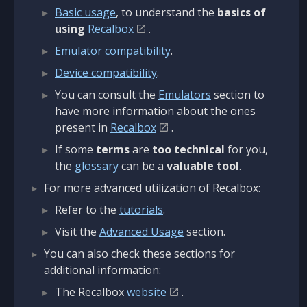
Basic usage
, to understand the
basics of
using
Recalbox
.
Emulator compatibility
.
Device compatibility
.
You can consult the
Emulators
section to
have more information about the ones
present in
Recalbox
.
If some
terms
are
too technical
for you,
the
glossary
can be a
valuable tool
.
For more advanced utilization of Recalbox:
Refer to the
tutorials
.
Visit the
Advanced Usage
section.
You can also check these sections for
additional information:
The Recalbox
website
.