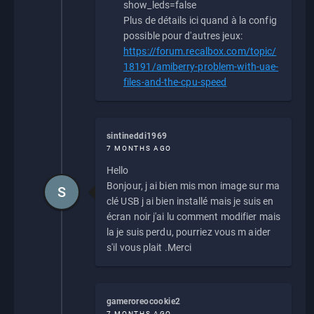
show_leds=false
Plus de détails ici quand à la config
possible pour d'autres jeux:
https://forum.recalbox.com/topic/
18191/amiberry-problem-with-uae-
files-and-the-cpu-speed
sintineddi1969
7 MONTHS AGO
Hello
Bonjour, j ai bien mis mon image sur ma
S
clé USB j ai bien installé mais je suis en
écran noir j'ai lu comment modifier mais
la je suis perdu, pourriez vous m aider
s'il vous plait .Merci
gameroreocookie2
7 MONTHS AGO