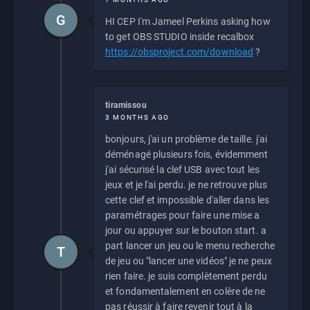
G
HI CEP I'm Jameel Perkins asking how
to get OBS STUDIO inside recalbox
https://obsproject.com/download
?
tiramissou
3 MONTHS AGO
bonjours, j'ai un problème de taille. j'ai
déménagé plusieurs fois, évidemment
j'ai sécurisé la clef USB avec tout les
jeux et je l'ai perdu. je ne retrouve plus
cette clef et impossible d'aller dans les
paramétrages pour faire une mise a
jour ou appuyer sur le bouton start. a
part lancer un jeu ou le menu recherche
T
de jeu ou "lancer une vidéos" je ne peux
rien faire. je suis complètement perdu
et fondamentalement en colère de ne
pas réussir à faire revenir tout à la