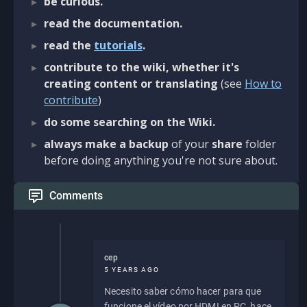
be curious.
read the documentation.
read the
tutorials
.
contribute to the wiki, whether it's
creating content or translating
(see
How to
contribute
)
do some searching on the Wiki.
always make a backup
of your
share
folder
before doing anything you're not sure about.
Comments
cep
5 YEARS AGO
Necesito saber cómo hacer para que
funcione el vídeo por HDMI en PC, hace