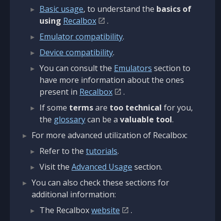
Basic usage
, to understand the
basics of
using
Recalbox
.
Emulator compatibility
.
Device compatibility
.
You can consult the
Emulators
section to
have more information about the ones
present in
Recalbox
.
If some
terms
are
too technical
for you,
the
glossary
can be a
valuable tool
.
For more advanced utilization of Recalbox:
Refer to the
tutorials
.
Visit the
Advanced Usage
section.
You can also check these sections for
additional information:
The Recalbox
website
.