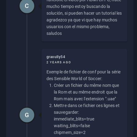
C
mucho tiempo estoy buscando la
solución, si pueden hacer un tutorial les
agradezco ya que vi que hay muchos
usuarios con el mismo problema,
saludos
graoully54
2 YEARS AGO
Exemple de fichier de conf pour la série
des Sensible World of Soccer:
Créer un fichier du même nom que
la Rom et au même endroit que la
Rom mais avec l'extension ".uae"
Mettre dans ce fichier ces lignes et
sauvegarder:
G
immediate_blits=true
waiting_blits=false
chipmem_size=2