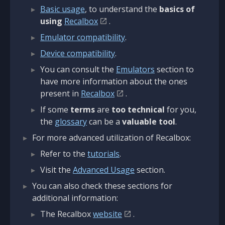
Basic usage
, to understand the
basics of
using
Recalbox
.
Emulator compatibility
.
Device compatibility
.
You can consult the
Emulators
section to
have more information about the ones
present in
Recalbox
.
If some
terms
are
too technical
for you,
the
glossary
can be a
valuable tool
.
For more advanced utilization of Recalbox:
Refer to the
tutorials
.
Visit the
Advanced Usage
section.
You can also check these sections for
additional information:
The Recalbox
website
.