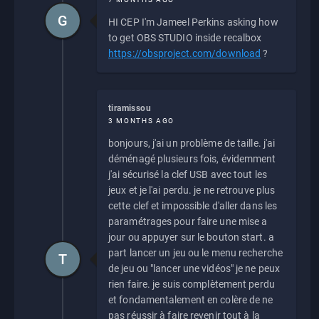
G
HI CEP I'm Jameel Perkins asking how
to get OBS STUDIO inside recalbox
https://obsproject.com/download
?
tiramissou
3 MONTHS AGO
bonjours, j'ai un problème de taille. j'ai
déménagé plusieurs fois, évidemment
j'ai sécurisé la clef USB avec tout les
jeux et je l'ai perdu. je ne retrouve plus
cette clef et impossible d'aller dans les
paramétrages pour faire une mise a
jour ou appuyer sur le bouton start. a
part lancer un jeu ou le menu recherche
T
de jeu ou "lancer une vidéos" je ne peux
rien faire. je suis complètement perdu
et fondamentalement en colère de ne
pas réussir à faire revenir tout à la