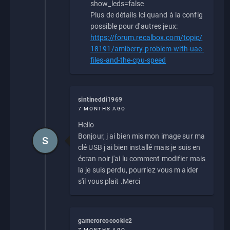
show_leds=false
Plus de détails ici quand à la config
possible pour d'autres jeux:
https://forum.recalbox.com/topic/
18191/amiberry-problem-with-uae-
files-and-the-cpu-speed
sintineddi1969
7 MONTHS AGO
Hello
Bonjour, j ai bien mis mon image sur ma
S
clé USB j ai bien installé mais je suis en
écran noir j'ai lu comment modifier mais
la je suis perdu, pourriez vous m aider
s'il vous plait .Merci
gameroreocookie2
7 MONTHS AGO