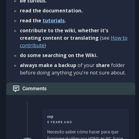
be curious.
read the documentation.
read the
tutorials
.
contribute to the wiki, whether it's
creating content or translating
(see
How to
contribute
)
do some searching on the Wiki.
always make a backup
of your
share
folder
before doing anything you're not sure about.
Comments
cep
5 YEARS AGO
Necesito saber cómo hacer para que
funcione el vídeo por HDMI en PC, hace