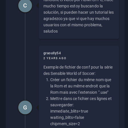
C
mucho tiempo estoy buscando la
solución, si pueden hacer un tutorial les
agradezco ya que vi que hay muchos
usuarios con el mismo problema,
saludos
graoully54
2 YEARS AGO
Exemple de fichier de conf pour la série
des Sensible World of Soccer:
Créer un fichier du même nom que
la Rom et au même endroit que la
Rom mais avec l'extension ".uae"
Mettre dans ce fichier ces lignes et
sauvegarder:
G
immediate_blits=true
waiting_blits=false
chipmem_size=2