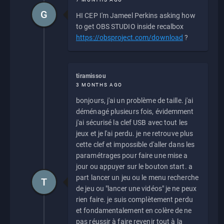
G
HI CEP I'm Jameel Perkins asking how
to get OBS STUDIO inside recalbox
https://obsproject.com/download
?
tiramissou
3 MONTHS AGO
bonjours, j'ai un problème de taille. j'ai
déménagé plusieurs fois, évidemment
j'ai sécurisé la clef USB avec tout les
jeux et je l'ai perdu. je ne retrouve plus
cette clef et impossible d'aller dans les
paramétrages pour faire une mise a
jour ou appuyer sur le bouton start. a
part lancer un jeu ou le menu recherche
T
de jeu ou "lancer une vidéos" je ne peux
rien faire. je suis complètement perdu
et fondamentalement en colère de ne
pas réussir à faire revenir tout à la