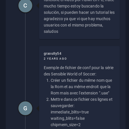
C
mucho tiempo estoy buscando la
solución, si pueden hacer un tutorial les
agradezco ya que vi que hay muchos
usuarios con el mismo problema,
saludos
graoully54
2 YEARS AGO
Exemple de fichier de conf pour la série
des Sensible World of Soccer:
Créer un fichier du même nom que
la Rom et au même endroit que la
Rom mais avec l'extension ".uae"
Mettre dans ce fichier ces lignes et
sauvegarder:
G
immediate_blits=true
waiting_blits=false
chipmem_size=2