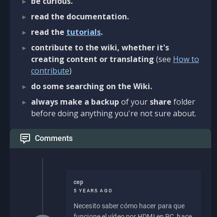
be curious.
read the documentation.
read the
tutorials
.
contribute to the wiki, whether it's
creating content or translating
(see
How to
contribute
)
do some searching on the Wiki.
always make a backup
of your
share
folder
before doing anything you're not sure about.
Comments
cep
5 YEARS AGO
Necesito saber cómo hacer para que
funcione el vídeo por HDMI en PC, hace