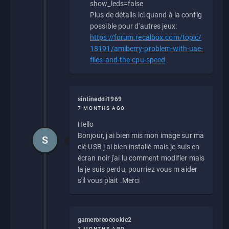
show_leds=false
Plus de détails ici quand à la config
possible pour d'autres jeux:
https://forum.recalbox.com/topic/
18191/amiberry-problem-with-uae-
files-and-the-cpu-speed
sintineddi1969
7 MONTHS AGO
Hello
Bonjour, j ai bien mis mon image sur ma
S
clé USB j ai bien installé mais je suis en
écran noir j'ai lu comment modifier mais
la je suis perdu, pourriez vous m aider
s'il vous plait .Merci
gameroreocookie2
7 MONTHS AGO