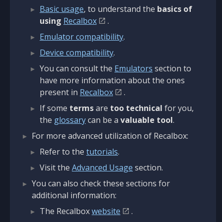
Basic usage
, to understand the
basics of
using
Recalbox
.
Emulator compatibility
.
Device compatibility
.
You can consult the
Emulators
section to
have more information about the ones
present in
Recalbox
.
If some
terms
are
too technical
for you,
the
glossary
can be a
valuable tool
.
For more advanced utilization of Recalbox:
Refer to the
tutorials
.
Visit the
Advanced Usage
section.
You can also check these sections for
additional information:
The Recalbox
website
.