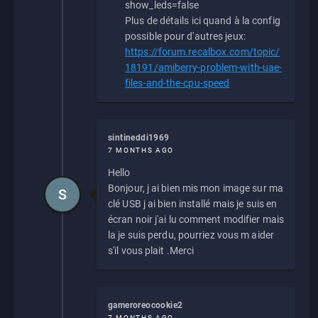
show_leds=false
Plus de détails ici quand à la config
possible pour d'autres jeux:
https://forum.recalbox.com/topic/
18191/amiberry-problem-with-uae-
files-and-the-cpu-speed
sintineddi1969
7 MONTHS AGO
Hello
Bonjour, j ai bien mis mon image sur ma
S
clé USB j ai bien installé mais je suis en
écran noir j'ai lu comment modifier mais
la je suis perdu, pourriez vous m aider
s'il vous plait .Merci
gameroreocookie2
7 MONTHS AGO