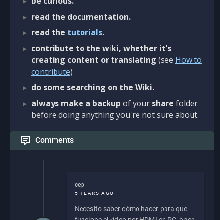
be curious.
read the documentation.
read the
tutorials
.
contribute to the wiki, whether it's
creating content or translating
(see
How to
contribute
)
do some searching on the Wiki.
always make a backup
of your
share
folder
before doing anything you're not sure about.
Comments
cep
5 YEARS AGO
Necesito saber cómo hacer para que
funcione el vídeo por HDMI en PC, hace