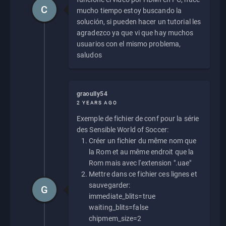
C
mucho tiempo estoy buscando la
solución, si pueden hacer un tutorial les
agradezco ya que vi que hay muchos
usuarios con el mismo problema,
saludos
graoully54
2 YEARS AGO
Exemple de fichier de conf pour la série
des Sensible World of Soccer:
Créer un fichier du même nom que
la Rom et au même endroit que la
Rom mais avec l'extension ".uae"
Mettre dans ce fichier ces lignes et
sauvegarder:
G
immediate_blits=true
waiting_blits=false
chipmem_size=2