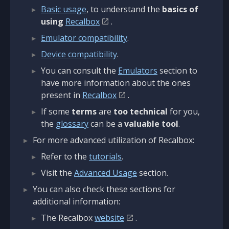
Basic usage
, to understand the
basics of
using
Recalbox
.
Emulator compatibility
.
Device compatibility
.
You can consult the
Emulators
section to
have more information about the ones
present in
Recalbox
.
If some
terms
are
too technical
for you,
the
glossary
can be a
valuable tool
.
For more advanced utilization of Recalbox:
Refer to the
tutorials
.
Visit the
Advanced Usage
section.
You can also check these sections for
additional information:
The Recalbox
website
.