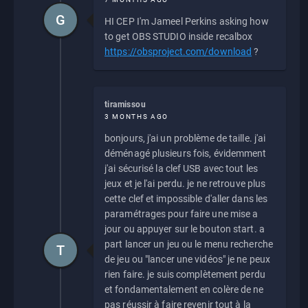
G
HI CEP I'm Jameel Perkins asking how
to get OBS STUDIO inside recalbox
https://obsproject.com/download
?
tiramissou
3 MONTHS AGO
bonjours, j'ai un problème de taille. j'ai
déménagé plusieurs fois, évidemment
j'ai sécurisé la clef USB avec tout les
jeux et je l'ai perdu. je ne retrouve plus
cette clef et impossible d'aller dans les
paramétrages pour faire une mise a
jour ou appuyer sur le bouton start. a
part lancer un jeu ou le menu recherche
T
de jeu ou "lancer une vidéos" je ne peux
rien faire. je suis complètement perdu
et fondamentalement en colère de ne
pas réussir à faire revenir tout à la