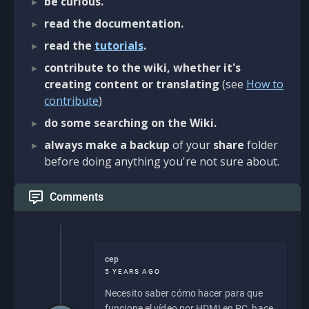
be curious.
read the documentation.
read the
tutorials
.
contribute to the wiki, whether it's
creating content or translating
(see
How to
contribute
)
do some searching on the Wiki.
always make a backup
of your
share
folder
before doing anything you're not sure about.
Comments
cep
5 YEARS AGO
Necesito saber cómo hacer para que
funcione el vídeo por HDMI en PC, hace