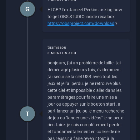
G
HI CEP I'm Jameel Perkins asking how
to get OBS STUDIO inside recalbox
https://obsproject.com/download
?
tiramissou
3 MONTHS AGO
bonjours, j'ai un problème de taille. j'ai
déménagé plusieurs fois, évidemment
j'ai sécurisé la clef USB avec tout les
jeux et je l'ai perdu. je ne retrouve plus
cette clef et impossible d'aller dans les
paramétrages pour faire une mise a
jour ou appuyer sur le bouton start. a
part lancer un jeu ou le menu recherche
T
de jeu ou "lancer une vidéos" je ne peux
rien faire. je suis complètement perdu
et fondamentalement en colère de ne
pas réussir à faire revenir tout à la