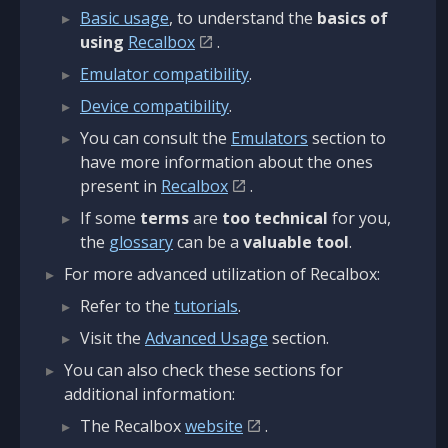
Basic usage
, to understand the
basics of
using
Recalbox
.
Emulator compatibility
.
Device compatibility
.
You can consult the
Emulators
section to
have more information about the ones
present in
Recalbox
.
If some
terms
are
too technical
for you,
the
glossary
can be a
valuable tool
.
For more advanced utilization of Recalbox:
Refer to the
tutorials
.
Visit the
Advanced Usage
section.
You can also check these sections for
additional information:
The Recalbox
website
.