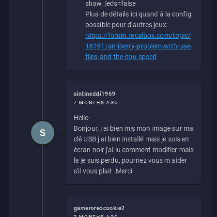
show_leds=false
Plus de détails ici quand à la config
possible pour d'autres jeux:
https://forum.recalbox.com/topic/
18191/amiberry-problem-with-uae-
files-and-the-cpu-speed
sintineddi1969
7 MONTHS AGO
Hello
Bonjour, j ai bien mis mon image sur ma
S
clé USB j ai bien installé mais je suis en
écran noir j'ai lu comment modifier mais
la je suis perdu, pourriez vous m aider
s'il vous plait .Merci
gameroreocookie2
7 MONTHS AGO