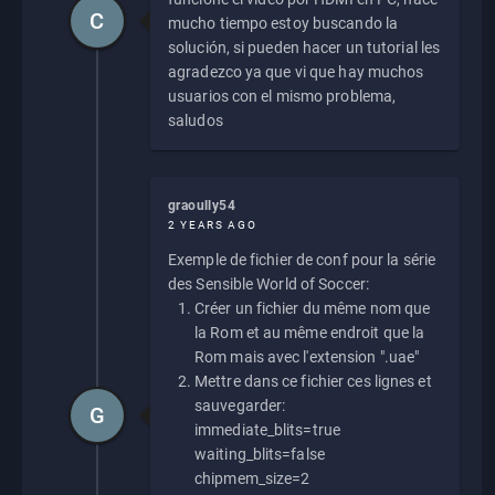
C
mucho tiempo estoy buscando la
solución, si pueden hacer un tutorial les
agradezco ya que vi que hay muchos
usuarios con el mismo problema,
saludos
graoully54
2 YEARS AGO
Exemple de fichier de conf pour la série
des Sensible World of Soccer:
Créer un fichier du même nom que
la Rom et au même endroit que la
Rom mais avec l'extension ".uae"
Mettre dans ce fichier ces lignes et
sauvegarder:
G
immediate_blits=true
waiting_blits=false
chipmem_size=2