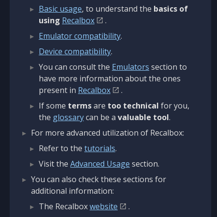
Basic usage
, to understand the
basics of
using
Recalbox
.
Emulator compatibility
.
Device compatibility
.
You can consult the
Emulators
section to
have more information about the ones
present in
Recalbox
.
If some
terms
are
too technical
for you,
the
glossary
can be a
valuable tool
.
For more advanced utilization of Recalbox:
Refer to the
tutorials
.
Visit the
Advanced Usage
section.
You can also check these sections for
additional information:
The Recalbox
website
.