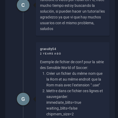
C
mucho tiempo estoy buscando la
solución, si pueden hacer un tutorial les
agradezco ya que vi que hay muchos
usuarios con el mismo problema,
saludos
graoully54
2 YEARS AGO
Exemple de fichier de conf pour la série
des Sensible World of Soccer:
Créer un fichier du même nom que
la Rom et au même endroit que la
Rom mais avec l'extension ".uae"
Mettre dans ce fichier ces lignes et
sauvegarder:
G
immediate_blits=true
waiting_blits=false
chipmem_size=2