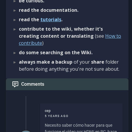
be curious.
read the documentation.
read the
tutorials
.
contribute to the wiki, whether it's
creating content or translating
(see
How to
contribute
)
do some searching on the Wiki.
always make a backup
of your
share
folder
before doing anything you're not sure about.
Comments
cep
5 YEARS AGO
Necesito saber cómo hacer para que
funcione el vídeo por HDMI en PC, hace