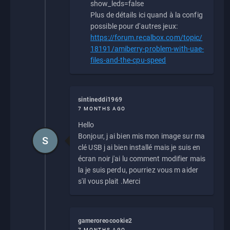
show_leds=false
Plus de détails ici quand à la config
possible pour d'autres jeux:
https://forum.recalbox.com/topic/
18191/amiberry-problem-with-uae-
files-and-the-cpu-speed
sintineddi1969
7 MONTHS AGO
Hello
Bonjour, j ai bien mis mon image sur ma
S
clé USB j ai bien installé mais je suis en
écran noir j'ai lu comment modifier mais
la je suis perdu, pourriez vous m aider
s'il vous plait .Merci
gameroreocookie2
7 MONTHS AGO