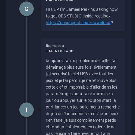
G
HI CEP I'm Jameel Perkins asking how
to get OBS STUDIO inside recalbox
https://obsproject.com/download
?
tiramissou
3 MONTHS AGO
bonjours, j'ai un problème de taille. j'ai
déménagé plusieurs fois, évidemment
j'ai sécurisé la clef USB avec tout les
jeux et je l'ai perdu. je ne retrouve plus
cette clef et impossible d'aller dans les
paramétrages pour faire une mise a
jour ou appuyer sur le bouton start. a
part lancer un jeu ou le menu recherche
T
de jeu ou "lancer une vidéos" je ne peux
rien faire. je suis complètement perdu
et fondamentalement en colère de ne
pas réussir à faire revenir tout à la