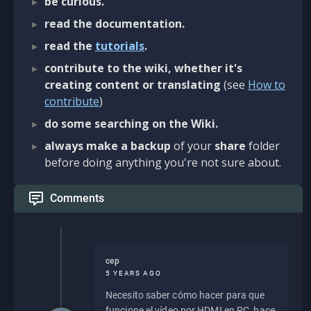
be curious.
read the documentation.
read the
tutorials
.
contribute to the wiki, whether it's
creating content or translating
(see
How to
contribute
)
do some searching on the Wiki.
always make a backup
of your
share
folder
before doing anything you're not sure about.
Comments
cep
5 YEARS AGO
Necesito saber cómo hacer para que
funcione el vídeo por HDMI en PC, hace