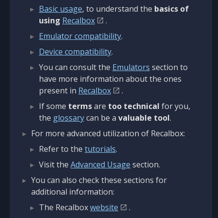
Basic usage
, to understand the
basics of
using
Recalbox
.
Emulator compatibility
.
Device compatibility
.
You can consult the
Emulators
section to
have more information about the ones
present in
Recalbox
.
If some
terms
are
too technical
for you,
the
glossary
can be a
valuable tool
.
For more advanced utilization of Recalbox:
Refer to the
tutorials
.
Visit the
Advanced Usage
section.
You can also check these sections for
additional information:
The Recalbox
website
.