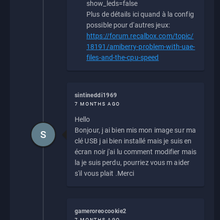
show_leds=false
Plus de détails ici quand à la config
possible pour d'autres jeux:
https://forum.recalbox.com/topic/
18191/amiberry-problem-with-uae-
files-and-the-cpu-speed
sintineddi1969
7 MONTHS AGO
Hello
Bonjour, j ai bien mis mon image sur ma
S
clé USB j ai bien installé mais je suis en
écran noir j'ai lu comment modifier mais
la je suis perdu, pourriez vous m aider
s'il vous plait .Merci
gameroreocookie2
7 MONTHS AGO