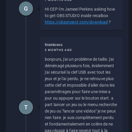
G
HI CEP I'm Jameel Perkins asking how
to get OBS STUDIO inside recalbox
https://obsproject.com/download
?
tiramissou
3 MONTHS AGO
bonjours, j'ai un problème de taille. j'ai
déménagé plusieurs fois, évidemment
j'ai sécurisé la clef USB avec tout les
jeux et je l'ai perdu. je ne retrouve plus
cette clef et impossible d'aller dans les
paramétrages pour faire une mise a
jour ou appuyer sur le bouton start. a
part lancer un jeu ou le menu recherche
T
de jeu ou "lancer une vidéos" je ne peux
rien faire. je suis complètement perdu
et fondamentalement en colère de ne
pas réussir à faire revenir tout à la