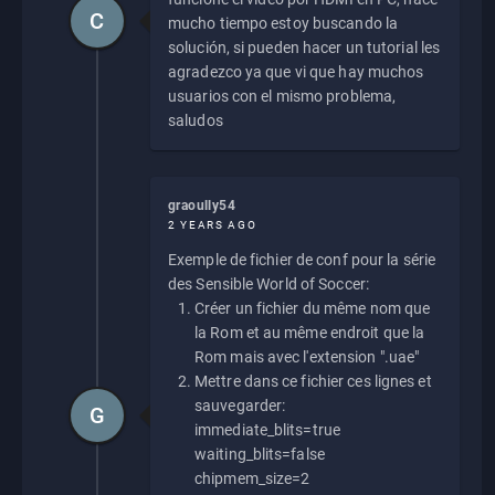
C
mucho tiempo estoy buscando la
solución, si pueden hacer un tutorial les
agradezco ya que vi que hay muchos
usuarios con el mismo problema,
saludos
graoully54
2 YEARS AGO
Exemple de fichier de conf pour la série
des Sensible World of Soccer:
Créer un fichier du même nom que
la Rom et au même endroit que la
Rom mais avec l'extension ".uae"
Mettre dans ce fichier ces lignes et
sauvegarder:
G
immediate_blits=true
waiting_blits=false
chipmem_size=2