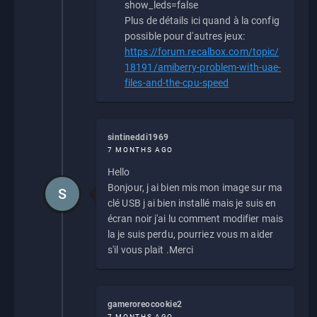
show_leds=false
Plus de détails ici quand à la config
possible pour d'autres jeux:
https://forum.recalbox.com/topic/
18191/amiberry-problem-with-uae-
files-and-the-cpu-speed
sintineddi1969
7 MONTHS AGO
Hello
Bonjour, j ai bien mis mon image sur ma
S
clé USB j ai bien installé mais je suis en
écran noir j'ai lu comment modifier mais
la je suis perdu, pourriez vous m aider
s'il vous plait .Merci
gameroreocookie2
7 MONTHS AGO