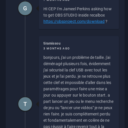
G
HI CEP I'm Jameel Perkins asking how
to get OBS STUDIO inside recalbox
https://obsproject.com/download
?
tiramissou
3 MONTHS AGO
bonjours, j'ai un problème de taille. j'ai
déménagé plusieurs fois, évidemment
j'ai sécurisé la clef USB avec tout les
jeux et je l'ai perdu. je ne retrouve plus
cette clef et impossible d'aller dans les
paramétrages pour faire une mise a
jour ou appuyer sur le bouton start. a
part lancer un jeu ou le menu recherche
T
de jeu ou "lancer une vidéos" je ne peux
rien faire. je suis complètement perdu
et fondamentalement en colère de ne
pas réussir à faire revenir tout à la