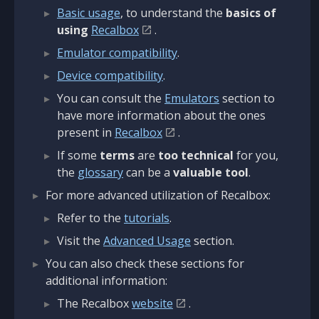
Basic usage
, to understand the
basics of
using
Recalbox
.
Emulator compatibility
.
Device compatibility
.
You can consult the
Emulators
section to
have more information about the ones
present in
Recalbox
.
If some
terms
are
too technical
for you,
the
glossary
can be a
valuable tool
.
For more advanced utilization of Recalbox:
Refer to the
tutorials
.
Visit the
Advanced Usage
section.
You can also check these sections for
additional information:
The Recalbox
website
.