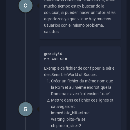
C
mucho tiempo estoy buscando la
solución, si pueden hacer un tutorial les
agradezco ya que vi que hay muchos
usuarios con el mismo problema,
saludos
graoully54
2 YEARS AGO
Exemple de fichier de conf pour la série
des Sensible World of Soccer:
Créer un fichier du même nom que
la Rom et au même endroit que la
Rom mais avec l'extension ".uae"
Mettre dans ce fichier ces lignes et
sauvegarder:
G
immediate_blits=true
waiting_blits=false
chipmem_size=2