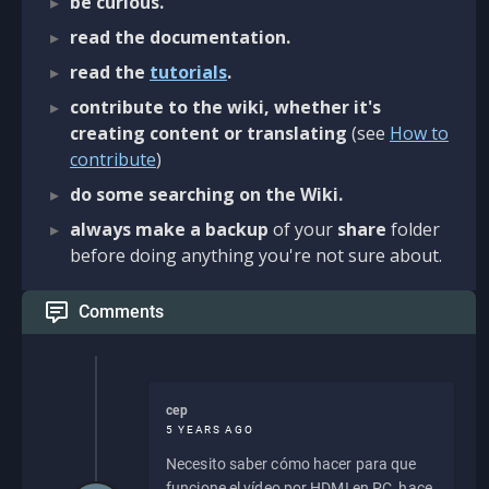
be curious.
read the documentation.
read the
tutorials
.
contribute to the wiki, whether it's
creating content or translating
(see
How to
contribute
)
do some searching on the Wiki.
always make a backup
of your
share
folder
before doing anything you're not sure about.
Comments
cep
5 YEARS AGO
Necesito saber cómo hacer para que
funcione el vídeo por HDMI en PC, hace